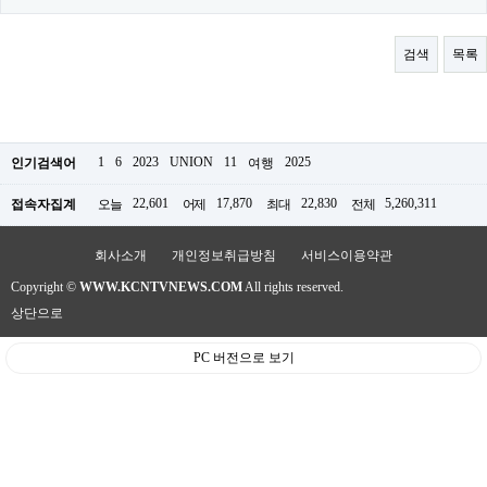
료
채
팅
검색
목록
24
시
간
대
출
밍
1
6
2023
UNION
11
2025
인기검색어
여행
키
넷
22,601
17,870
22,830
5,260,311
접속자집계
오늘
어제
최대
전체
갱
신
통
회사소개
개인정보취급방침
서비스이용약관
영
만
Copyright ©
WWW.KCNTVNEWS.COM
All rights reserved.
남
상단으로
찾
기
출
PC 버전으로 보기
장
안
마
비
아
센
터