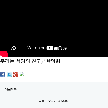
약
국
임
심
중
절
최
신
토
렌
트
사
이
트
우리는 석양의 친구／한영희
순
위
비
아
몰
웹
토
끼
댓글목록
실
시
등록된 댓글이 없습니다.
간
무