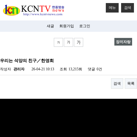
메뉴
검색
새글
회원가입
로그인
장끼자랑
비
아
우리는 석양의 친구／한영희
탑-
시
작성자
관리자
26-04-21 10:13
조회
13,215회
댓글
0건
알
리
스
검색
목록
구
입
미
프
진
후
기
미
프
진