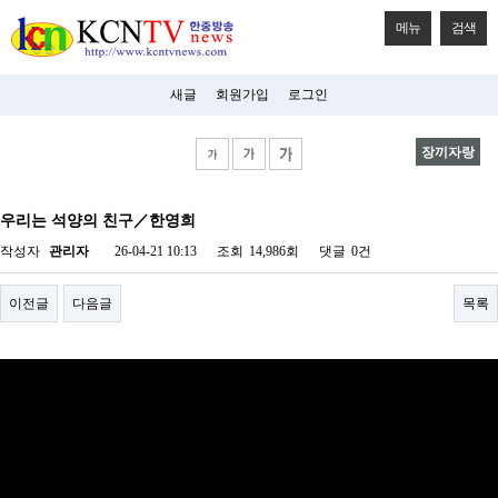
메뉴
검색
새글
회원가입
로그인
장끼자랑
비
아
우리는 석양의 친구／한영희
탑-
시
작성자
관리자
26-04-21 10:13
조회
14,986회
댓글
0건
알
리
스
이전글
다음글
목록
구
입
미
프
진
후
기
미
프
진