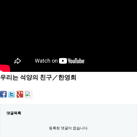
약
국
임
심
중
절
최
신
토
렌
트
사
이
트
우리는 석양의 친구／한영희
순
위
비
아
몰
웹
토
끼
댓글목록
실
시
등록된 댓글이 없습니다.
간
무