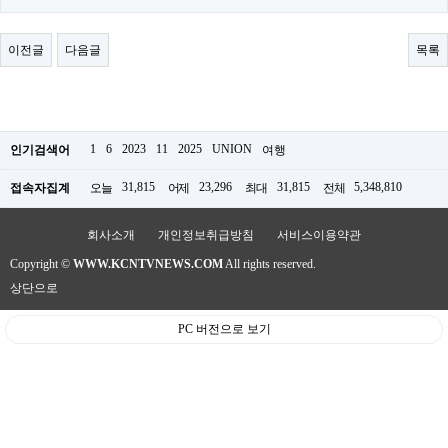
료
채
팅
이전글
다음글
목록
24
시
간
대
출
밍
1
6
2023
11
2025
UNION
인기검색어
여행
키
넷
31,815
23,296
31,815
5,348,810
접속자집계
오늘
어제
최대
전체
갱
신
통
회사소개
개인정보취급방침
서비스이용약관
영
만
Copyright ©
WWW.KCNTVNEWS.COM
All rights reserved.
남
상단으로
찾
기
출
PC 버전으로 보기
장
안
마
비
아
센
터