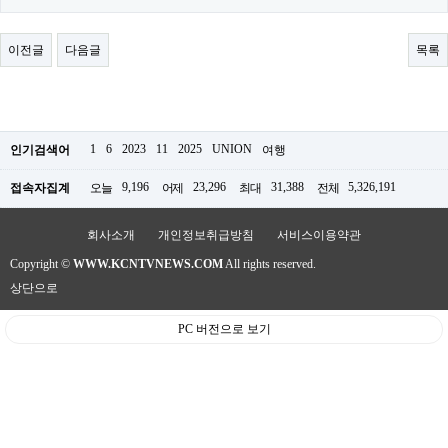
료
채
팅
이전글
다음글
목록
24
시
간
대
출
밍
1
6
2023
11
2025
UNION
인기검색어
여행
키
넷
9,196
23,296
31,388
5,326,191
접속자집계
오늘
어제
최대
전체
갱
신
통
회사소개
개인정보취급방침
서비스이용약관
영
만
Copyright ©
WWW.KCNTVNEWS.COM
All rights reserved.
남
상단으로
찾
기
출
PC 버전으로 보기
장
안
마
비
아
센
터