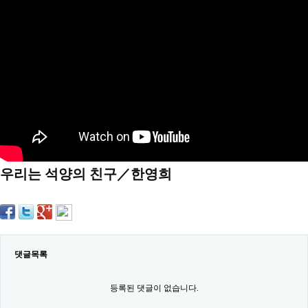
약
국
임
심
중
절
최
신
토
렌
트
사
이
트
우리는 석양의 친구／한영희
순
위
비
아
몰
웹
토
끼
댓글목록
실
시
등록된 댓글이 없습니다.
간
무