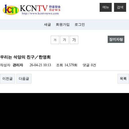
메뉴
검색
새글
회원가입
로그인
장끼자랑
비
아
우리는 석양의 친구／한영희
탑-
시
작성자
관리자
26-04-21 10:13
조회
14,579회
댓글
0건
알
리
스
이전글
다음글
목록
구
입
미
프
진
후
기
미
프
진