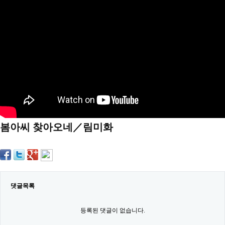
약
국
임
심
중
절
최
신
토
렌
트
사
이
트
봄아씨 찾아오네／림미화
순
위
비
아
몰
웹
토
끼
댓글목록
실
시
등록된 댓글이 없습니다.
간
무