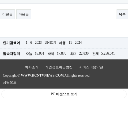
료
채
팅
이전글
다음글
목록
24
시
간
대
출
밍
1
6
2023
UNION
11
2024
인기검색어
여행
키
넷
18,931
17,870
22,830
5,256,641
접속자집계
오늘
어제
최대
전체
갱
신
통
회사소개
개인정보취급방침
서비스이용약관
영
만
Copyright ©
WWW.KCNTVNEWS.COM
All rights reserved.
남
상단으로
찾
기
출
PC 버전으로 보기
장
안
마
비
아
센
터