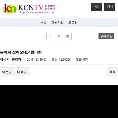
메뉴
검색
새글
회원가입
로그인
장끼자랑
비
아
봄아씨 찾아오네／림미화
탑-
시
작성자
관리자
26-04-21 10:11
조회
12,972회
댓글
0건
알
리
스
이전글
다음글
목록
구
입
미
프
진
후
기
미
프
진