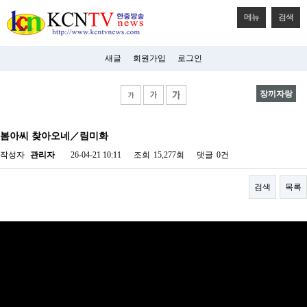
메뉴
검색
새글
회원가입
로그인
장끼자랑
비
아
봄아씨 찾아오네／림미화
탑-
시
작성자
관리자
26-04-21 10:11
조회
15,277회
댓글
0건
알
리
스
검색
목록
구
입
미
프
진
후
기
미
프
진