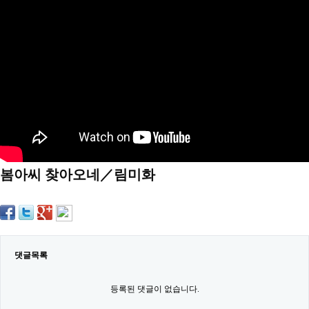
약
국
임
심
중
절
최
신
토
렌
트
사
이
트
봄아씨 찾아오네／림미화
순
위
비
아
몰
웹
토
끼
댓글목록
실
시
등록된 댓글이 없습니다.
간
무