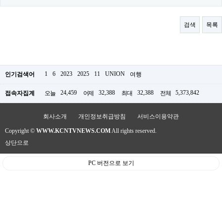
료
채
팅
검색
목록
24
시
간
대
출
밍
1
6
2023
2025
11
UNION
인기검색어
여행
키
넷
24,459
32,388
32,388
5,373,842
접속자집계
오늘
어제
최대
전체
갱
신
통
회사소개
개인정보취급방침
서비스이용약관
영
만
Copyright ©
WWW.KCNTVNEWS.COM
All rights reserved.
남
상단으로
찾
기
출
PC 버전으로 보기
장
안
마
비
아
센
터