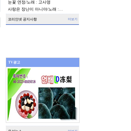
눈꽃 연정/노래 : 고사영
사랑은 장난이 아니야/노래 :…
코리안넷 공지사항
더보기
TV광고