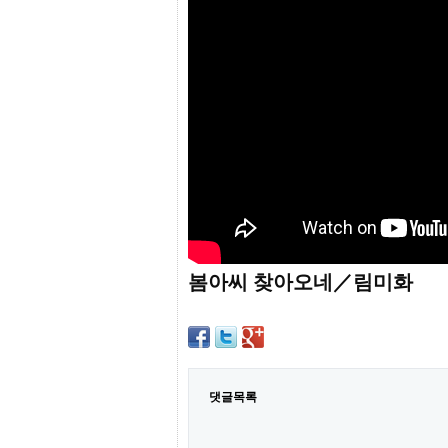
프
진
약
국
임
심
중
절
최
신
토
렌
트
사
이
트
봄아씨 찾아오네／림미화
순
위
비
아
몰
웹
토
댓글목록
끼
실
시