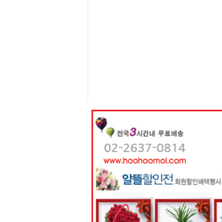
센
터
주
소
야
돔
클
럽
DOMCLUB
코
리
아
건
강
코
리
아
e
뉴
스
비
아
365
비
아
센