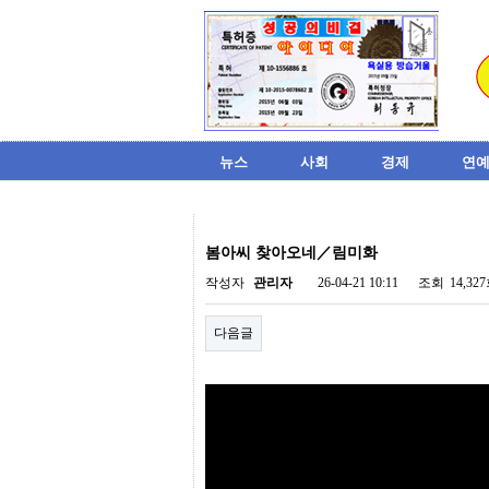
뉴스
사회
경제
연예
비
아
봄아씨 찾아오네／림미화
탑-
시
작성자
관리자
26-04-21 10:11
조회
14,32
알
리
다음글
스
구
입
미
프
진
후
기
미