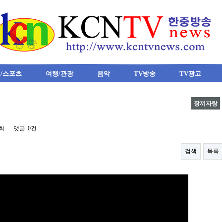
/스포츠
여행/관광
음악
TV방송
TV광고
장끼자랑
7회
댓글
0건
검색
목록