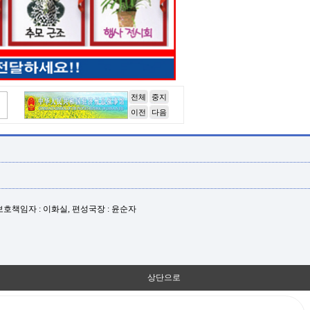
전체
중지
이전
다음
년보호책임자 : 이화실, 편성국장 : 윤순자
상단으로