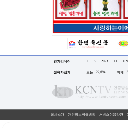
터
강
직
도
올
리
는
법
링
크
114
24
시
1
6
2023
11
UN
인기검색어
간
대
22,694
접속자집계
오늘
어제
출
대
출
후
18
모
아
비
아
회사소개
개인정보취급방침
서비스이용약관
탑-
프
릴