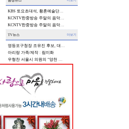
음성뉴스
더보기
KBS 토요초대석, 황혼예술단…
KCNTV한중방송 주말의 음악…
KCNTV한중방송 주말의 음악…
TV뉴스
더보기
영등포구청장 조유진 후보, 대…
아리랑 가족/제작 : 림미화
우형찬 서울시 의원의 “양천 …