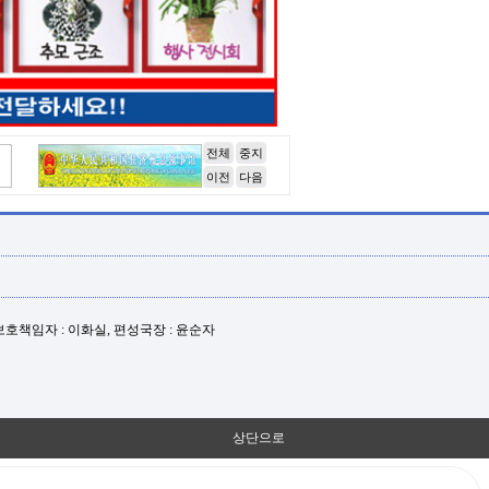
전체
중지
이전
다음
년보호책임자 : 이화실, 편성국장 : 윤순자
상단으로