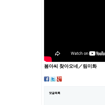
프
진
약
국
임
심
중
절
최
신
토
렌
트
사
이
트
봄아씨 찾아오네／림미화
순
위
비
아
몰
웹
토
댓글목록
끼
실
시