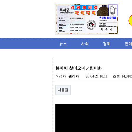
뉴스
사회
경제
연예
비
아
봄아씨 찾아오네／림미화
탑-
시
작성자
관리자
26-04-21 10:11
조회
14,01
알
리
다음글
스
구
입
미
프
진
후
기
미