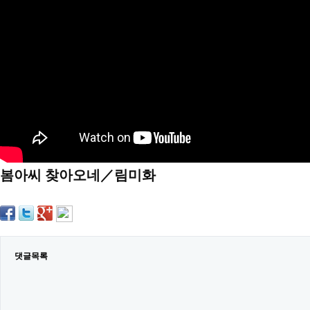
약
국
임
심
중
절
최
신
토
렌
트
사
이
트
봄아씨 찾아오네／림미화
순
위
비
아
몰
웹
토
끼
댓글목록
실
시
간
무