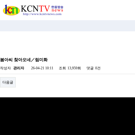
비
아
봄아씨 찾아오네／림미화
탑-
시
작성자
관리자
26-04-21 10:11
조회
13,959회
댓글
0건
알
리
스
다음글
구
입
미
프
진
후
기
미
프
진