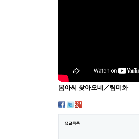
프
진
약
국
임
심
중
절
최
신
토
렌
트
사
이
트
봄아씨 찾아오네／림미화
순
위
비
아
몰
웹
토
댓글목록
끼
실
시