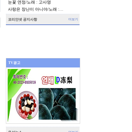
눈꽃 연정/노래 : 고사영
사랑은 장난이 아니야/노래 :…
코리안넷 공지사항
더보기
TV광고