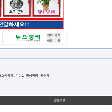
전체
중지
이전
다음
년보호책임자 : 이화실, 편성국장 : 윤순자
상단으로