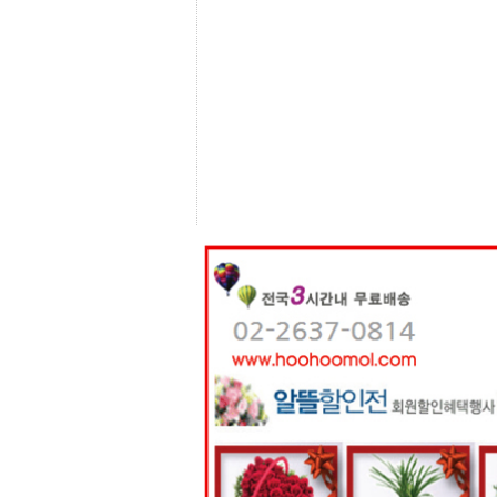
센
터
주
소
야
돔
클
럽
DOMCLUB
코
리
아
건
강
코
리
아
e
뉴
스
비
아
365
비
아
센