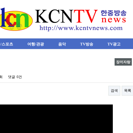
/스포츠
여행/관광
음악
TV방송
TV광고
장끼자랑
1회
댓글
0건
검색
목록