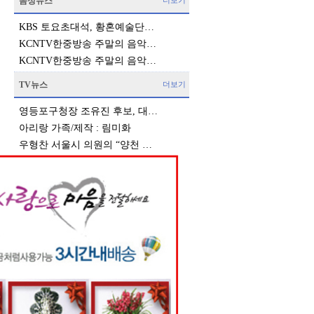
음성뉴스
더보기
KBS 토요초대석, 황혼예술단…
KCNTV한중방송 주말의 음악…
KCNTV한중방송 주말의 음악…
TV뉴스
더보기
영등포구청장 조유진 후보, 대…
아리랑 가족/제작 : 림미화
우형찬 서울시 의원의 “양천 …