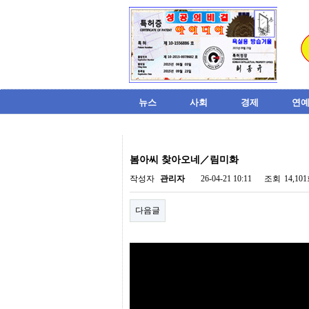
뉴스
사회
경제
연예
비
아
봄아씨 찾아오네／림미화
탑-
시
작성자
관리자
26-04-21 10:11
조회
14,10
알
리
다음글
스
구
입
미
프
진
후
기
미