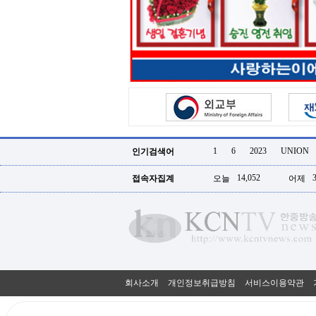
터
강
직
도
올
리
는
법
링
크
114
24
시
1
6
2023
UNION
인기검색어
간
대
14,052
접속자집계
오늘
어제
출
대
출
후
18
모
아
비
아
회사소개
개인정보취급방침
서비스이용약관
탑-
프
릴