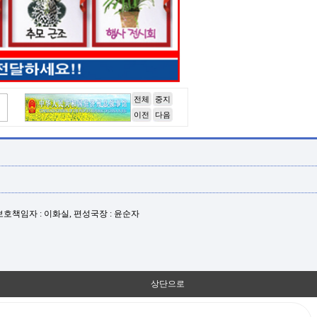
전체
중지
이전
다음
년보호책임자 : 이화실, 편성국장 : 윤순자
상단으로