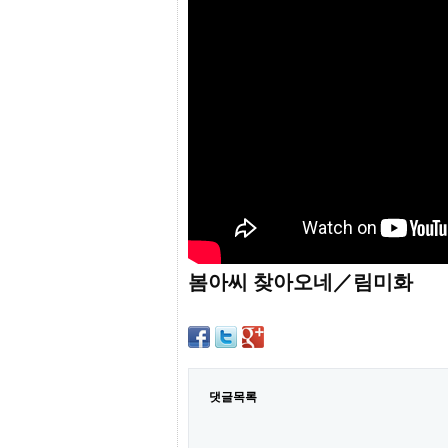
프
진
약
국
임
심
중
절
최
신
토
렌
트
사
이
트
봄아씨 찾아오네／림미화
순
위
비
아
몰
웹
토
댓글목록
끼
실
시