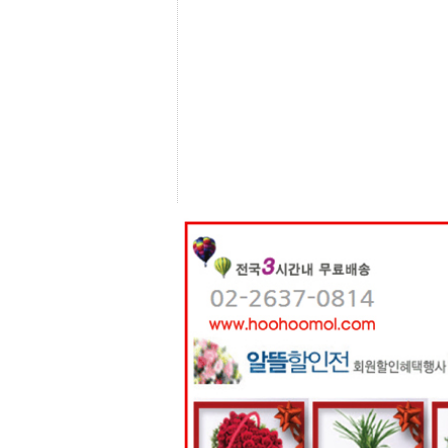
센
터
주
소
야
돔
클
럽
DOMCLUB
코
리
아
건
강
코
리
아
e
뉴
스
비
아
365
비
아
센