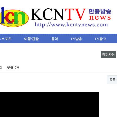
/스포츠
여행/관광
음악
TV방송
TV광고
장끼자랑
2회
댓글
0건
목록