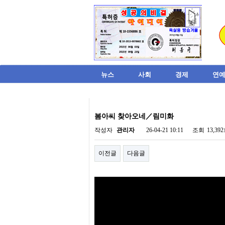
뉴스
사회
경제
연예
비
아
봄아씨 찾아오네／림미화
탑-
시
작성자
관리자
26-04-21 10:11
조회
13,39
알
리
이전글
다음글
스
구
입
미
프
진
후
기
미