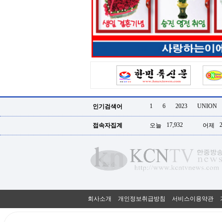
터
강
직
도
올
리
는
법
링
크
114
24
시
1
6
2023
UNION
인기검색어
간
대
17,932
접속자집계
오늘
어제
출
대
출
후
18
모
아
비
아
회사소개
개인정보취급방침
서비스이용약관
탑-
프
릴