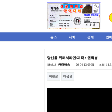
뉴스
사회
경제
연예
비
아
당신을 위해서라면/제작 : 권혁봉
탑-
시
작성자
한중방송
26-04-13 09:51
조회
14,
알
리
이전글
다음글
스
구
입
미
프
진
후
기
미