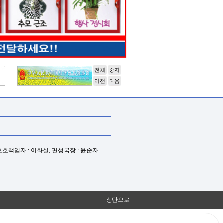
전체
중지
이전
다음
년보호책임자 : 이화실, 편성국장 : 윤순자
상단으로