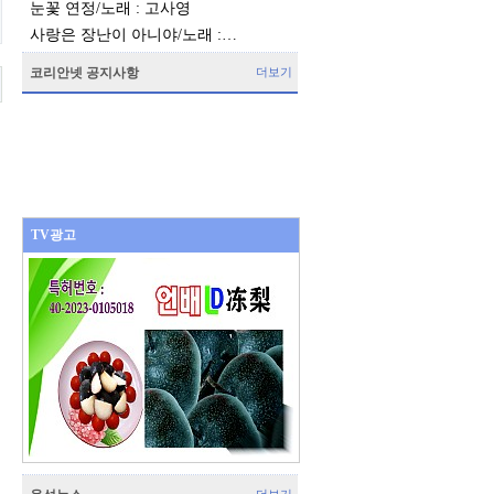
눈꽃 연정/노래 : 고사영
사랑은 장난이 아니야/노래 :…
코리안넷 공지사항
더보기
TV광고