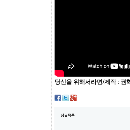
프
진
약
국
임
심
중
절
최
신
토
렌
트
사
이
트
당신을 위해서라면/제작 : 권
순
위
비
아
몰
웹
토
댓글목록
끼
실
시