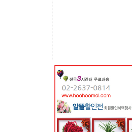
센
터
주
소
야
돔
클
럽
DOMCLUB
코
리
아
건
강
코
리
아
e
뉴
스
비
아
365
비
아
센