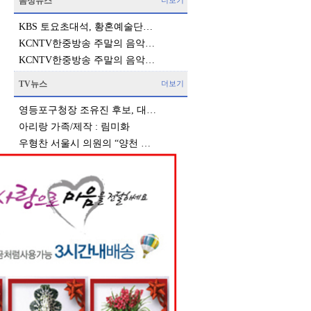
음성뉴스
더보기
KBS 토요초대석, 황혼예술단…
KCNTV한중방송 주말의 음악…
KCNTV한중방송 주말의 음악…
TV뉴스
더보기
영등포구청장 조유진 후보, 대…
아리랑 가족/제작 : 림미화
우형찬 서울시 의원의 “양천 …