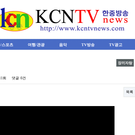
/스포츠
여행/관광
음악
TV방송
TV광고
장끼자랑
611회
댓글
0건
목록