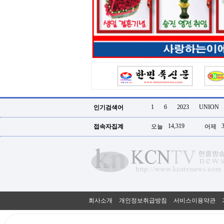
터
강
직
도
올
리
는
법
링
크
114
24
시
1
6
2023
UNION
인기검색어
간
대
14,319
접속자집계
오늘
어제
출
대
출
후
18
모
아
비
아
회사소개
개인정보취급방침
서비스이용약관
탑-
프
릴