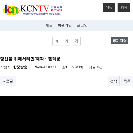
메뉴
검색
새글
회원가입
로그인
장끼자랑
비
아
당신을 위해서라면/제작 : 권혁봉
탑-
시
작성자
한중방송
26-04-13 09:51
조회
15,283회
댓글
0건
알
리
스
다음글
검색
목록
구
입
미
프
진
후
기
미
프
진