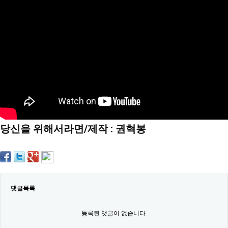
약
국
임
심
중
절
최
신
토
렌
트
사
이
트
당신을 위해서라면/제작 : 권혁봉
순
위
비
아
몰
웹
토
끼
댓글목록
실
시
등록된 댓글이 없습니다.
간
무