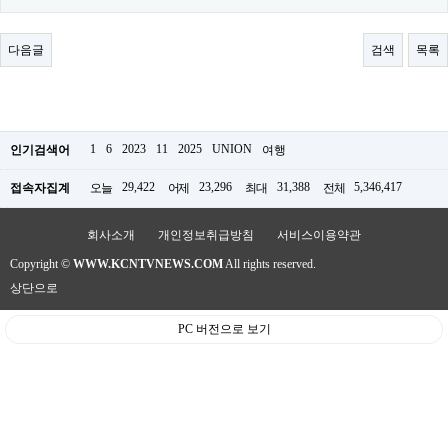
료
채
팅
다음글
검색
목록
24
시
간
대
출
밍
1
6
2023
11
2025
UNION
인기검색어
여행
키
넷
29,422
23,296
31,388
5,346,417
접속자집계
오늘
어제
최대
전체
갱
신
통
회사소개
개인정보취급방침
서비스이용약관
영
만
Copyright ©
WWW.KCNTVNEWS.COM
All rights reserved.
남
상단으로
찾
기
출
PC 버전으로 보기
장
안
마
비
아
센
터