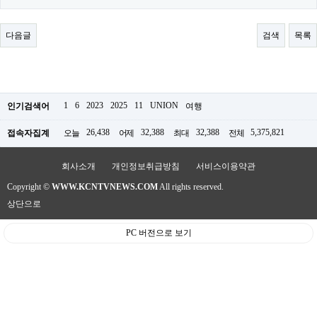
료
채
팅
다음글
검색
목록
24
시
간
대
출
밍
1
6
2023
2025
11
UNION
인기검색어
여행
키
넷
26,438
32,388
32,388
5,375,821
접속자집계
오늘
어제
최대
전체
갱
신
통
회사소개
개인정보취급방침
서비스이용약관
영
만
Copyright ©
WWW.KCNTVNEWS.COM
All rights reserved.
남
상단으로
찾
기
출
PC 버전으로 보기
장
안
마
비
아
센
터