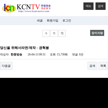
메뉴
검색
새글
회원가입
로그인
장끼자랑
비
아
당신을 위해서라면/제작 : 권혁봉
탑-
시
작성자
한중방송
26-04-13 09:51
조회
15,739회
댓글
0건
알
리
스
다음글
검색
목록
구
입
미
프
진
후
기
미
프
진