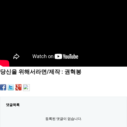
약
국
임
심
중
절
최
신
토
렌
트
사
이
트
당신을 위해서라면/제작 : 권혁봉
순
위
비
아
몰
웹
토
끼
댓글목록
실
시
등록된 댓글이 없습니다.
간
무