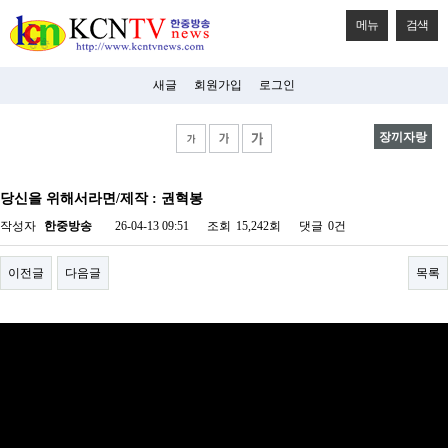
메뉴
검색
새글
회원가입
로그인
장끼자랑
비
아
당신을 위해서라면/제작 : 권혁봉
탑-
시
작성자
한중방송
26-04-13 09:51
조회
15,242회
댓글
0건
알
리
스
이전글
다음글
목록
구
입
미
프
진
후
기
미
프
진