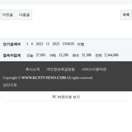
료
채
팅
이전글
다음글
목록
24
시
간
대
출
밍
1
6
2023
11
2025
UNION
인기검색어
여행
키
넷
27,091
23,296
31,388
5,344,086
접속자집계
오늘
어제
최대
전체
갱
신
통
회사소개
개인정보취급방침
서비스이용약관
영
만
Copyright ©
WWW.KCNTVNEWS.COM
All rights reserved.
남
상단으로
찾
기
출
PC 버전으로 보기
장
안
마
비
아
센
터