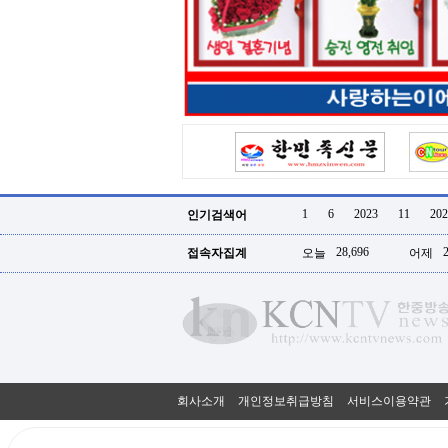
터
강
직
도
올
리
는
법
링
크
114
24
시
1
6
2023
11
202
인기검색어
간
대
28,696
접속자집계
오늘
어제
출
대
출
후
18
모
아
비
아
회사소개
개인정보취급방침
서비스이용약관
탑-
프
릴