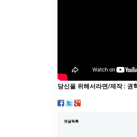
프
진
약
국
임
심
중
절
최
신
토
렌
트
사
이
트
당신을 위해서라면/제작 : 권
순
위
비
아
몰
웹
토
댓글목록
끼
실
시