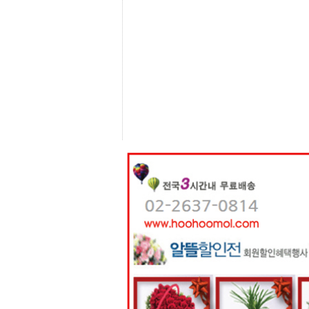
센
터
주
소
야
돔
클
럽
DOMCLUB
코
리
아
건
강
코
리
아
e
뉴
스
비
아
365
비
아
센