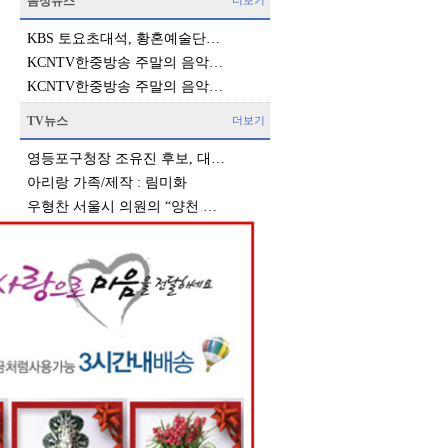
음성뉴스
더보기
KBS 토요초대석, 황혼예술단…
KCNTV한중방송 주말의 음악…
KCNTV한중방송 주말의 음악…
TV뉴스
더보기
영등포구청장 조유진 후보, 대…
아리랑 가족/제작 : 림미화
우형찬 서울시 의원의 “양천 …