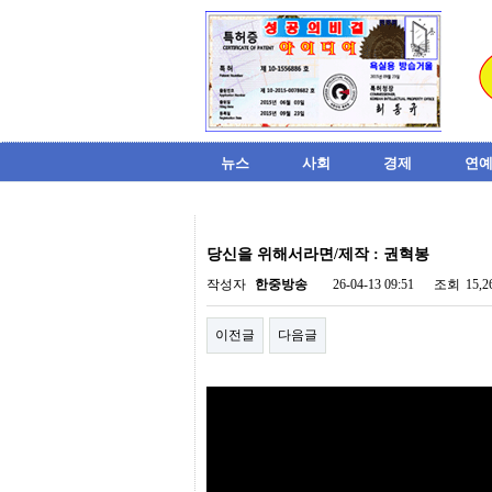
뉴스
사회
경제
연예
비
아
당신을 위해서라면/제작 : 권혁봉
탑-
시
작성자
한중방송
26-04-13 09:51
조회
15,
알
리
이전글
다음글
스
구
입
미
프
진
후
기
미