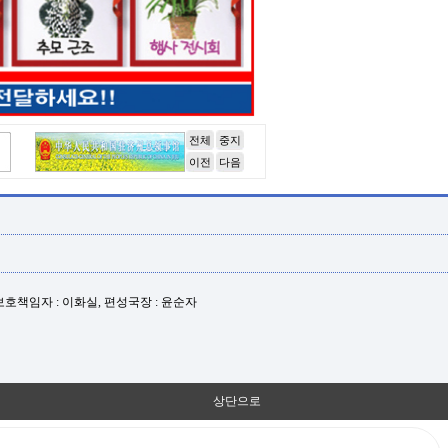
전체
중지
이전
다음
년보호책임자 : 이화실, 편성국장 : 윤순자
상단으로