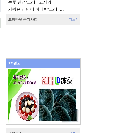
눈꽃 연정/노래 : 고사영
사랑은 장난이 아니야/노래 :…
코리안넷 공지사항
더보기
TV광고