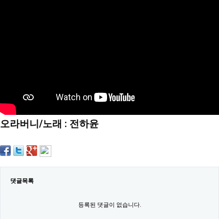
약
국
임
심
중
절
최
신
토
렌
트
사
이
트
오라버니/노래 : 전하윤
순
위
비
아
몰
웹
토
끼
댓글목록
실
시
등록된 댓글이 없습니다.
간
무