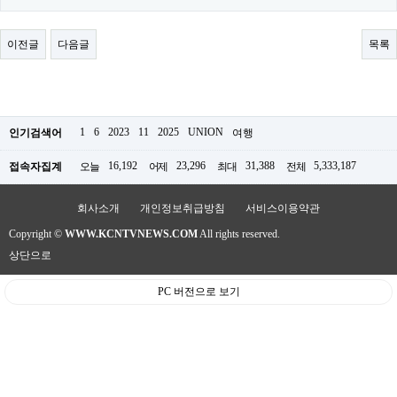
료
채
팅
이전글
다음글
목록
24
시
간
대
출
밍
1
6
2023
11
2025
UNION
인기검색어
여행
키
넷
16,192
23,296
31,388
5,333,187
접속자집계
오늘
어제
최대
전체
갱
신
통
회사소개
개인정보취급방침
서비스이용약관
영
만
Copyright ©
WWW.KCNTVNEWS.COM
All rights reserved.
남
상단으로
찾
기
출
PC 버전으로 보기
장
안
마
비
아
센
터