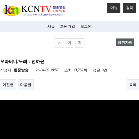
메뉴
검색
새글
회원가입
로그인
장끼자랑
비
아
오라버니/노래 : 전하윤
탑-
시
작성자
한중방송
26-04-09 19:57
조회
13,762회
댓글
0건
알
리
스
이전글
다음글
목록
구
입
미
프
진
후
기
미
프
진