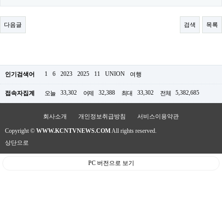
료
채
팅
다음글
검색
목록
24
시
간
대
출
밍
1
6
2023
2025
11
UNION
인기검색어
여행
키
넷
33,302
32,388
33,302
5,382,685
접속자집계
오늘
어제
최대
전체
갱
신
통
회사소개
개인정보취급방침
서비스이용약관
영
만
Copyright ©
WWW.KCNTVNEWS.COM
All rights reserved.
남
상단으로
찾
기
출
PC 버전으로 보기
장
안
마
비
아
센
터