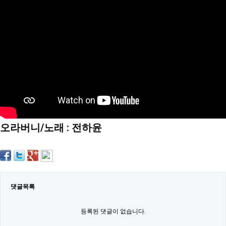
약
국
임
심
중
절
최
신
토
렌
트
사
이
트
오라버니/노래 : 전하윤
순
위
비
아
몰
웹
토
끼
댓글목록
실
시
등록된 댓글이 없습니다.
간
무