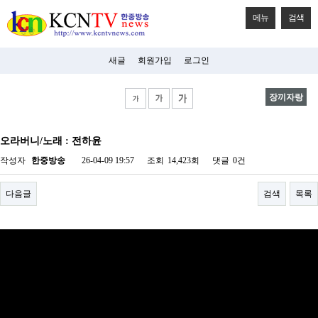
메뉴
검색
새글
회원가입
로그인
장끼자랑
비
아
오라버니/노래 : 전하윤
탑-
시
작성자
한중방송
26-04-09 19:57
조회
14,423회
댓글
0건
알
리
스
다음글
검색
목록
구
입
미
프
진
후
기
미
프
진