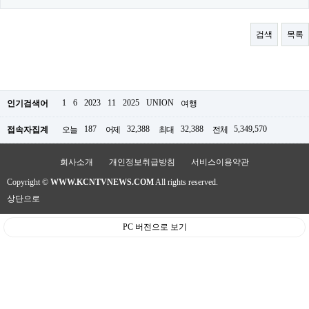
료
채
팅
검색
목록
24
시
간
대
출
밍
1
6
2023
11
2025
UNION
인기검색어
여행
키
넷
187
32,388
32,388
5,349,570
접속자집계
오늘
어제
최대
전체
갱
신
통
회사소개
개인정보취급방침
서비스이용약관
영
만
Copyright ©
WWW.KCNTVNEWS.COM
All rights reserved.
남
상단으로
찾
기
출
PC 버전으로 보기
장
안
마
비
아
센
터