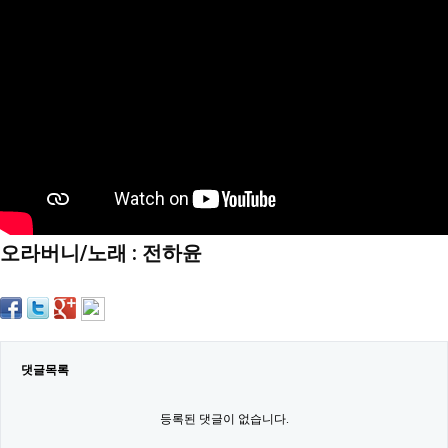
약
국
임
심
중
절
최
신
토
렌
트
사
이
트
오라버니/노래 : 전하윤
순
위
비
아
몰
웹
토
끼
댓글목록
실
시
등록된 댓글이 없습니다.
간
무