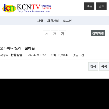
메뉴
검색
새글
회원가입
로그인
장끼자랑
비
아
오라버니/노래 : 전하윤
탑-
시
작성자
한중방송
26-04-09 19:57
조회
13,996회
댓글
0건
알
리
스
검색
목록
구
입
미
프
진
후
기
미
프
진