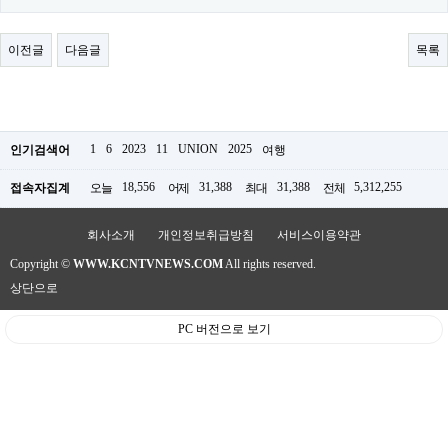
료
채
팅
이전글
다음글
목록
24
시
간
대
출
밍
1
6
2023
11
UNION
2025
인기검색어
여행
키
넷
18,556
31,388
31,388
5,312,255
접속자집계
오늘
어제
최대
전체
갱
신
통
회사소개
개인정보취급방침
서비스이용약관
영
만
Copyright ©
WWW.KCNTVNEWS.COM
All rights reserved.
남
상단으로
찾
기
출
PC 버전으로 보기
장
안
마
비
아
센
터