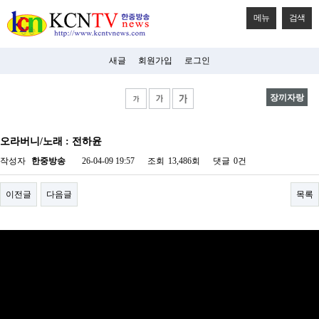
메뉴
검색
새글
회원가입
로그인
장끼자랑
비
아
오라버니/노래 : 전하윤
탑-
시
작성자
한중방송
26-04-09 19:57
조회
13,486회
댓글
0건
알
리
스
이전글
다음글
목록
구
입
미
프
진
후
기
미
프
진