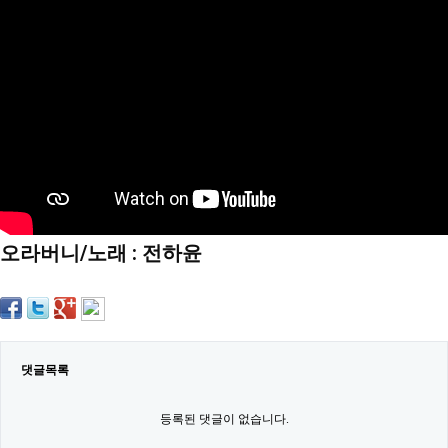
약
국
임
심
중
절
최
신
토
렌
트
사
이
트
오라버니/노래 : 전하윤
순
위
비
아
몰
웹
토
끼
댓글목록
실
시
등록된 댓글이 없습니다.
간
무