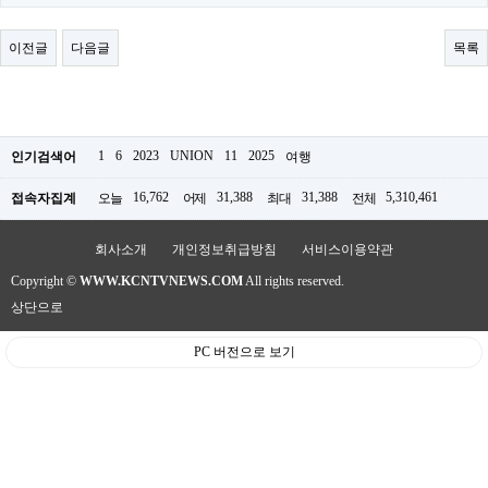
료
채
팅
이전글
다음글
목록
24
시
간
대
출
밍
1
6
2023
UNION
11
2025
인기검색어
여행
키
넷
16,762
31,388
31,388
5,310,461
접속자집계
오늘
어제
최대
전체
갱
신
통
회사소개
개인정보취급방침
서비스이용약관
영
Copyright ©
WWW.KCNTVNEWS.COM
All rights reserved.
만
남
상단으로
찾
기
PC 버전으로 보기
출
장
안
마
비
아
센
터