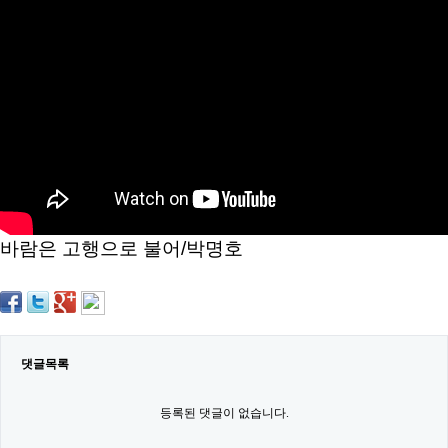
약
국
임
심
중
절
최
신
토
렌
트
사
이
트
바람은 고행으로 불어/박명호
순
위
비
아
몰
웹
토
댓글목록
끼
실
시
등록된 댓글이 없습니다.
간
무