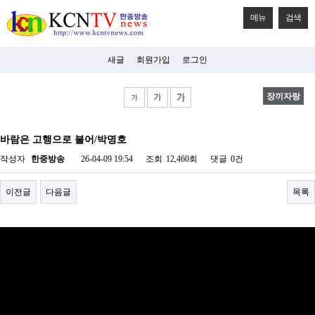
메뉴
검색
새글
회원가입
로그인
장끼자랑
비
아
바람은 고행으로 불어/박명호
탑-
시
작성자
한중방송
26-04-09 19:54
조회
12,460회
댓글
0건
알
리
스
이전글
다음글
목록
구
입
미
프
진
후
기
미
프
진