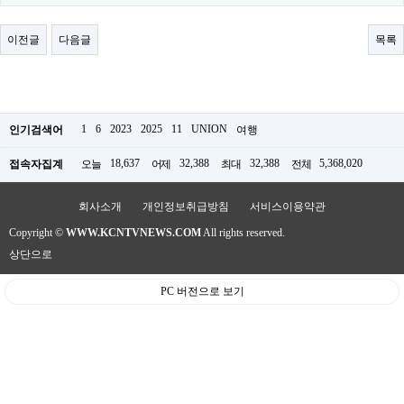
료
채
팅
이전글
다음글
목록
24
시
간
대
출
밍
1
6
2023
2025
11
UNION
인기검색어
여행
키
넷
18,637
32,388
32,388
5,368,020
접속자집계
오늘
어제
최대
전체
갱
신
통
회사소개
개인정보취급방침
서비스이용약관
영
Copyright ©
WWW.KCNTVNEWS.COM
All rights reserved.
만
남
상단으로
찾
기
PC 버전으로 보기
출
장
안
마
비
아
센
터