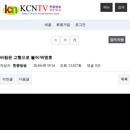
메뉴
검색
새글
회원가입
로그인
장끼자랑
비
아
바람은 고행으로 불어/박명호
탑-
시
작성자
한중방송
26-04-09 19:54
조회
13,027회
댓글
0건
알
리
스
이전글
다음글
목록
구
입
미
프
진
후
기
미
프
진