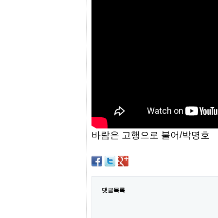
프
진
약
국
임
심
중
절
최
신
토
렌
트
사
이
트
바람은 고행으로 불어/박명호
순
위
비
아
몰
웹
토
댓글목록
끼
실
시