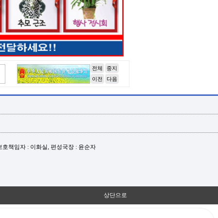
전체
중지
이전
다음
년보호책임자 : 이화실, 편성국장 : 윤순자
상단으로