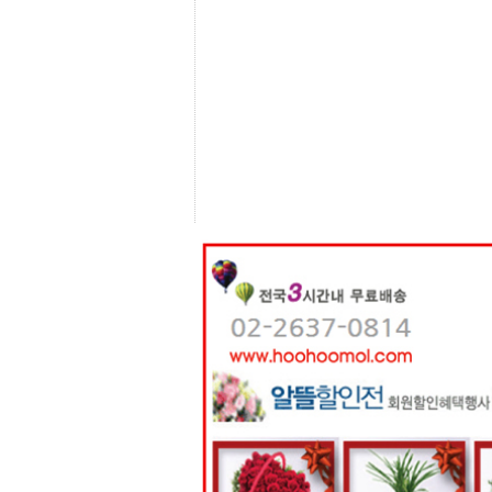
센
터
주
소
야
돔
클
럽
DOMCLUB
코
리
아
건
강
코
리
아
e
뉴
스
비
아
365
비
아
센