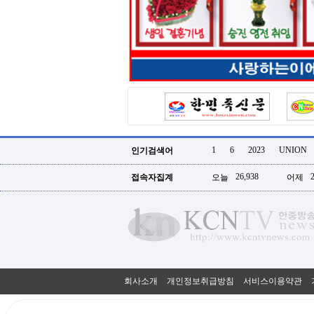
터
강
직
도
올
리
는
법
링
크
114
24
시
1
6
2023
UNION
인기검색어
간
대
26,938
접속자집계
오늘
어제
출
대
출
후
18
모
아
비
아
회사소개
개인정보취급방침
서비스이용약관
탑-
프
릴