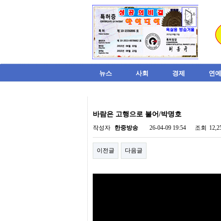
뉴스
사회
경제
연예
비
아
바람은 고행으로 불어/박명호
탑-
시
작성자
한중방송
26-04-09 19:54
조회
12,
알
리
이전글
다음글
스
구
입
미
프
진
후
기
미