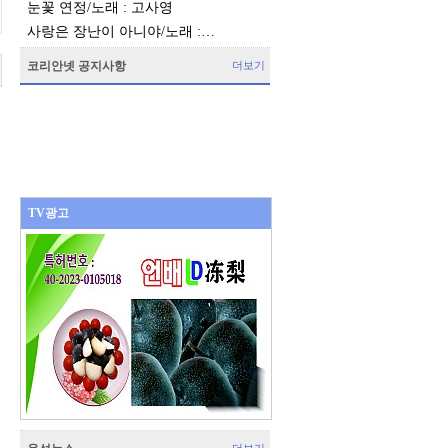
눈꽃 연정/노래 : 고사영
사랑은 장난이 아니야/노래 :…
코리안넷 공지사항
더보기
TV광고