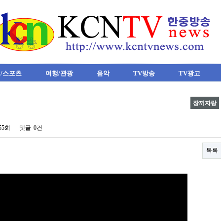
/스포츠
여행/관광
음악
TV방송
TV광고
장끼자랑
255회
댓글
0건
목록