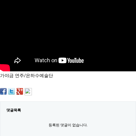
약
국
임
심
중
절
최
신
토
렌
트
사
이
트
가야금 연주/은하수예술단
순
위
비
아
몰
웹
토
댓글목록
끼
실
시
등록된 댓글이 없습니다.
간
무