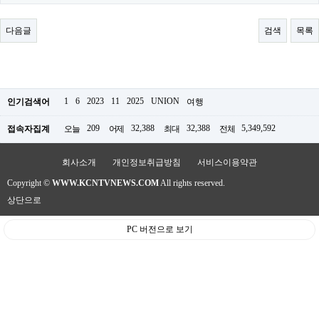
료
채
팅
다음글
검색
목록
24
시
간
대
출
밍
1
6
2023
11
2025
UNION
인기검색어
여행
키
넷
209
32,388
32,388
5,349,592
접속자집계
오늘
어제
최대
전체
갱
신
통
회사소개
개인정보취급방침
서비스이용약관
영
Copyright ©
WWW.KCNTVNEWS.COM
All rights reserved.
만
남
상단으로
찾
기
PC 버전으로 보기
출
장
안
마
비
아
센
터