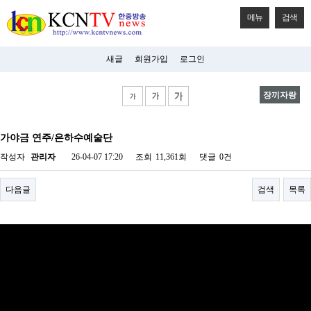
메뉴
검색
새글
회원가입
로그인
장끼자랑
비
아
가야금 연주/은하수예술단
탑-
시
작성자
관리자
26-04-07 17:20
조회
11,361회
댓글
0건
알
리
스
다음글
검색
목록
구
입
미
프
진
후
기
미
프
진