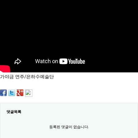
약
국
임
심
중
절
최
신
토
렌
트
사
이
트
가야금 연주/은하수예술단
순
위
비
아
몰
웹
토
댓글목록
끼
실
시
등록된 댓글이 없습니다.
간
무