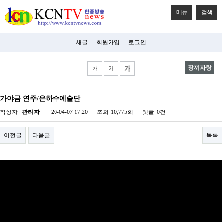
메뉴
검색
새글
회원가입
로그인
장끼자랑
비
아
가야금 연주/은하수예술단
탑-
시
작성자
관리자
26-04-07 17:20
조회
10,775회
댓글
0건
알
리
스
이전글
다음글
목록
구
입
미
프
진
후
기
미
프
진