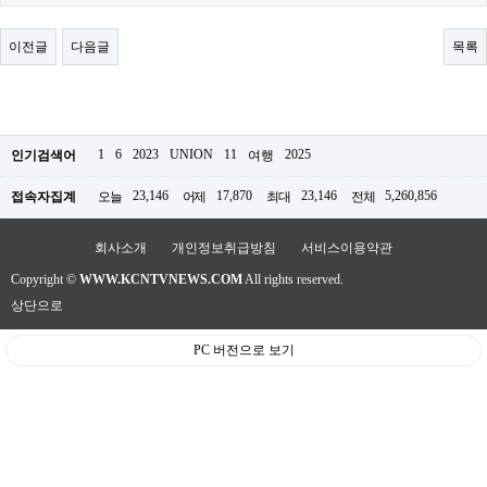
료
채
팅
이전글
다음글
목록
24
시
간
대
출
밍
1
6
2023
UNION
11
2025
인기검색어
여행
키
넷
23,146
17,870
23,146
5,260,856
접속자집계
오늘
어제
최대
전체
갱
신
통
회사소개
개인정보취급방침
서비스이용약관
영
Copyright ©
WWW.KCNTVNEWS.COM
All rights reserved.
만
남
상단으로
찾
기
PC 버전으로 보기
출
장
안
마
비
아
센
터