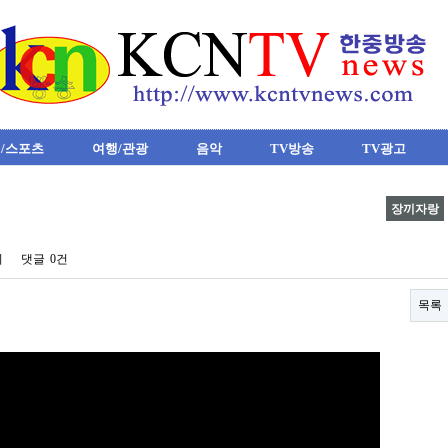
/스포츠
여행/관광
음악
TV방송
TV광고
장끼자랑
회
댓글
0건
목록