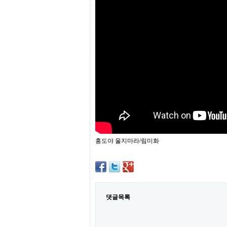
프
진
약
국
임
심
중
절
최
신
토
렌
트
사
이
트
홍도야 울지마라/림미화
순
위
비
아
몰
웹
토
댓글목록
끼
실
시