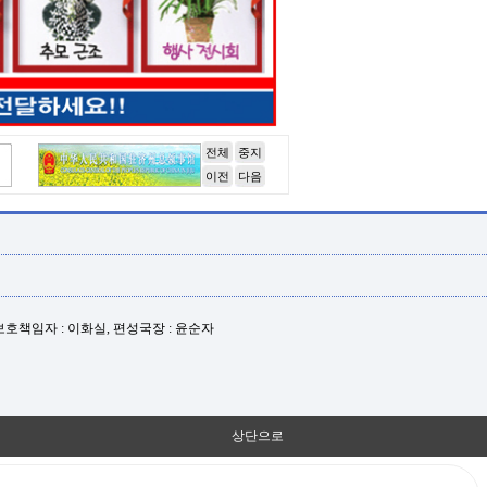
전체
중지
이전
다음
년보호책임자 : 이화실, 편성국장 : 윤순자
상단으로