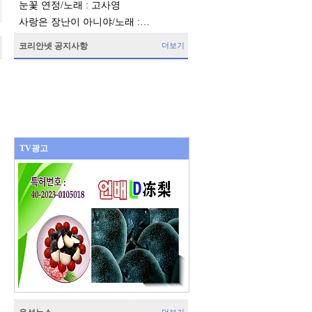
눈꽃 연정/노래 : 고사영
사랑은 장난이 아니야/노래 :…
코리안넷 공지사항
더보기
TV광고