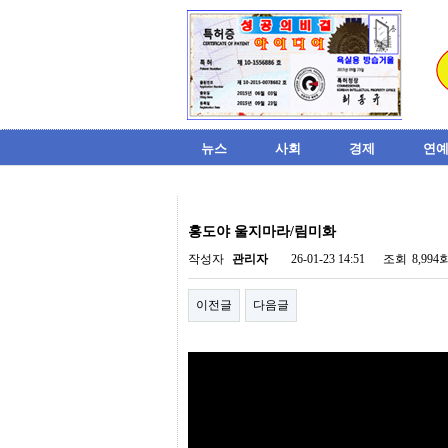
뉴스
사회
경제
연예
비
아
홍도야 울지마라/림미화
탑-
시
작성자
관리자
26-01-23 14:51
조회
8,994
알
리
이전글
다음글
스
구
입
미
프
진
후
기
미