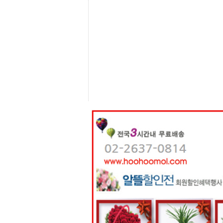
센
터
주
소
야
돔
클
럽
DOMCLUB
코
리
아
건
강
코
리
아
e
뉴
스
비
아
365
비
아
센