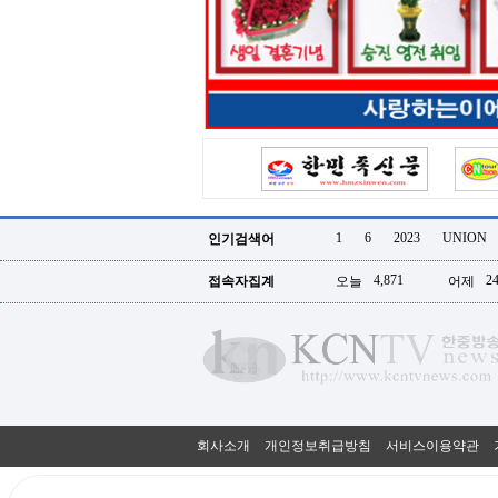
터
강
직
도
올
리
는
법
링
크
114
24
시
1
6
2023
UNION
인기검색어
간
대
4,871
24
접속자집계
오늘
어제
출
대
출
후
18
모
아
비
아
회사소개
개인정보취급방침
서비스이용약관
탑-
프
릴