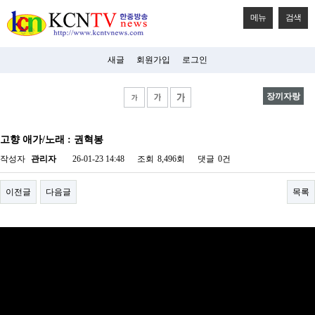
메뉴
검색
새글
회원가입
로그인
장끼자랑
비
아
고향 애가/노래 : 권혁봉
탑-
시
작성자
관리자
26-01-23 14:48
조회
8,496회
댓글
0건
알
리
스
이전글
다음글
목록
구
입
미
프
진
후
기
미
프
진