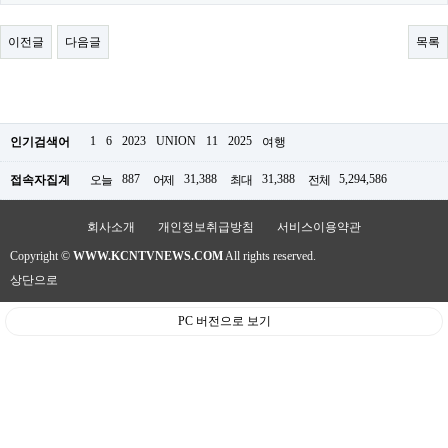
료
채
팅
이전글
다음글
목록
24
시
간
대
출
밍
1
6
2023
UNION
11
2025
인기검색어
여행
키
넷
887
31,388
31,388
5,294,586
접속자집계
오늘
어제
최대
전체
갱
신
통
회사소개
개인정보취급방침
서비스이용약관
영
Copyright ©
WWW.KCNTVNEWS.COM
All rights reserved.
만
남
상단으로
찾
기
PC 버전으로 보기
출
장
안
마
비
아
센
터