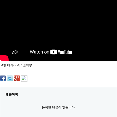
약
국
임
심
중
절
최
신
토
렌
트
사
이
트
고향 애가/노래 : 권혁봉
순
위
비
아
몰
웹
토
댓글목록
끼
실
시
등록된 댓글이 없습니다.
간
무