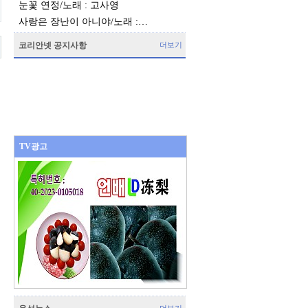
눈꽃 연정/노래 : 고사영
사랑은 장난이 아니야/노래 :…
코리안넷 공지사항
더보기
TV광고