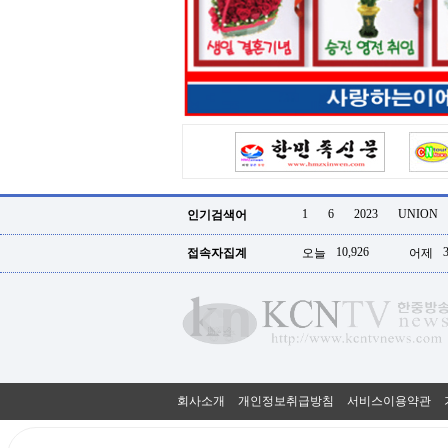
터
강
직
도
올
리
는
법
링
크
114
24
시
1
6
2023
UNION
인기검색어
간
대
10,926
접속자집계
오늘
어제
출
대
출
후
18
모
아
비
아
회사소개
개인정보취급방침
서비스이용약관
탑-
프
릴