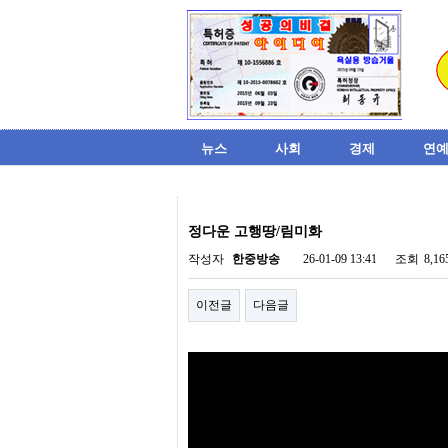
뉴스
사회
경제
연예
비
아
정다운 고행땅/림미화
탑-
시
작성자
한중방송
26-01-09 13:41
조회
8,1
알
리
이전글
다음글
스
구
입
미
프
진
후
기
미