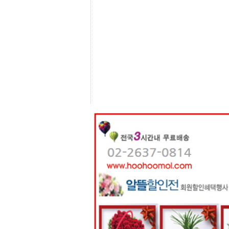
센
터
주
소
야
돔
클
럽
DOMCLUB
코
리
아
건
강
코
리
아
e
뉴
스
비
아
365
비
아
센