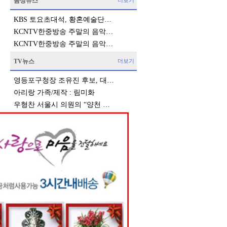
음성뉴스
더보기
KBS 토요초대석, 황혼예술단…
KCNTV한중방송 주말의 음악…
KCNTV한중방송 주말의 음악…
TV뉴스
더보기
영등포구청장 조유진 후보, 대…
아리랑 가족/제작 : 림미화
우형찬 서울시 의원의 “양천 …