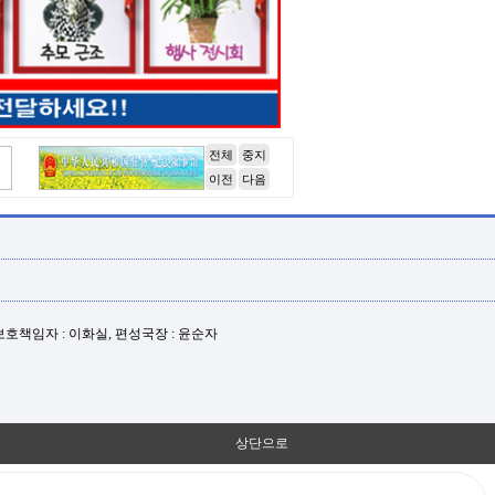
전체
중지
이전
다음
년보호책임자 : 이화실, 편성국장 : 윤순자
상단으로