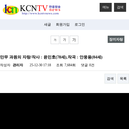
메뉴
검색
새글
회원가입
로그인
장끼자랑
비
아
만무 과원의 자랑/작사 : 윤민호(78세),작곡 : 안웅용(84세)
탑-
시
작성자
관리자
25-12-30 17:18
조회
7,684회
댓글
0건
알
리
스
검색
목록
구
입
미
프
진
후
기
미
프
진