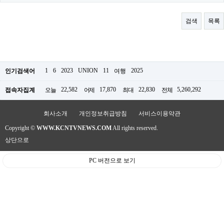
료
채
팅
검색
목록
24
시
간
대
출
밍
1
6
2023
UNION
11
2025
인기검색어
여행
키
넷
22,582
17,870
22,830
5,260,292
접속자집계
오늘
어제
최대
전체
갱
신
통
회사소개
개인정보취급방침
서비스이용약관
영
Copyright ©
WWW.KCNTVNEWS.COM
All rights reserved.
만
남
상단으로
찾
기
PC 버전으로 보기
출
장
안
마
비
아
센
터