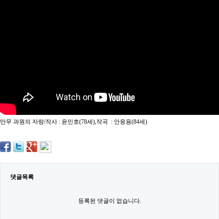
약
국
임
심
중
절
최
신
토
렌
트
사
이
트
만무 과원의 자랑/작사 : 윤민호(78세),작곡 : 안웅용(84세)
순
위
비
아
몰
웹
토
댓글목록
끼
실
시
등록된 댓글이 없습니다.
간
무