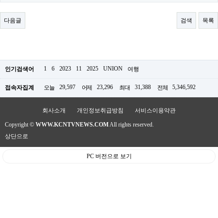
료
채
팅
다음글
검색
목록
24
시
간
대
출
밍
1
6
2023
11
2025
UNION
인기검색어
여행
키
넷
29,597
23,296
31,388
5,346,592
접속자집계
오늘
어제
최대
전체
갱
신
통
회사소개
개인정보취급방침
서비스이용약관
영
Copyright ©
WWW.KCNTVNEWS.COM
All rights reserved.
만
남
상단으로
찾
기
PC 버전으로 보기
출
장
안
마
비
아
센
터