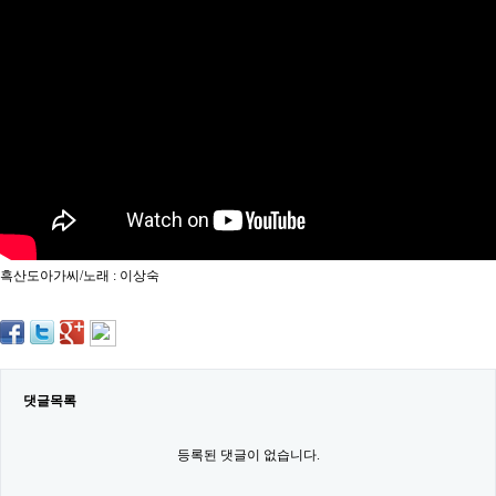
약
국
임
심
중
절
최
신
토
렌
트
사
이
트
흑산도아가씨/노래 : 이상숙
순
위
비
아
몰
웹
토
댓글목록
끼
실
시
등록된 댓글이 없습니다.
간
무