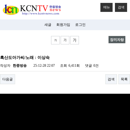
메뉴
검색
새글
회원가입
로그인
장끼자랑
비
아
흑산도아가씨/노래 : 이상숙
탑-
시
작성자
한중방송
25-12-28 22:07
조회
6,411회
댓글
0건
알
리
스
다음글
검색
목록
구
입
미
프
진
후
기
미
프
진