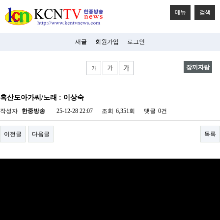
메뉴
검색
새글
회원가입
로그인
장끼자랑
비
아
흑산도아가씨/노래 : 이상숙
탑-
시
작성자
한중방송
25-12-28 22:07
조회
6,351회
댓글
0건
알
리
스
이전글
다음글
목록
구
입
미
프
진
후
기
미
프
진