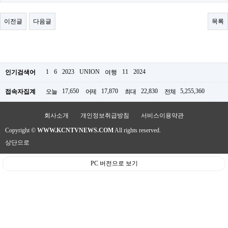
료
채
팅
이전글
다음글
목록
24
시
간
대
출
밍
1
6
2023
UNION
11
2024
인기검색어
여행
키
넷
17,650
17,870
22,830
5,255,360
접속자집계
오늘
어제
최대
전체
갱
신
통
회사소개
개인정보취급방침
서비스이용약관
영
Copyright ©
WWW.KCNTVNEWS.COM
All rights reserved.
만
남
상단으로
찾
기
PC 버전으로 보기
출
장
안
마
비
아
센
터