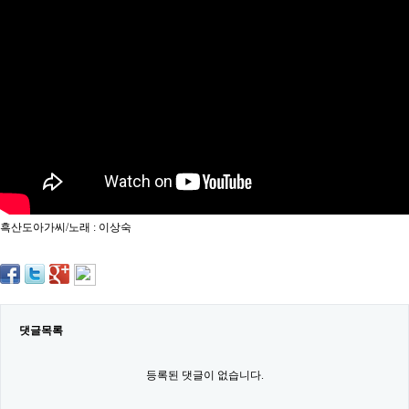
약
국
임
심
중
절
최
신
토
렌
트
사
이
트
흑산도아가씨/노래 : 이상숙
순
위
비
아
몰
웹
토
댓글목록
끼
실
시
등록된 댓글이 없습니다.
간
무