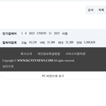
료
채
팅
검색
목록
24
시
간
대
출
밍
1
6
2023
UNION
11
2025
인기검색어
여행
키
넷
16,129
31,388
31,388
5,309,828
접속자집계
오늘
어제
최대
전체
갱
신
통
회사소개
개인정보취급방침
서비스이용약관
영
Copyright ©
WWW.KCNTVNEWS.COM
All rights reserved.
만
남
상단으로
찾
기
PC 버전으로 보기
출
장
안
마
비
아
센
터