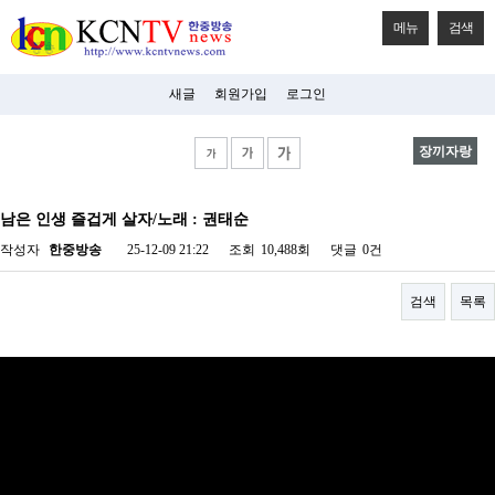
메뉴
검색
새글
회원가입
로그인
장끼자랑
비
아
남은 인생 즐겁게 살자/노래 : 권태순
탑-
시
작성자
한중방송
25-12-09 21:22
조회
10,488회
댓글
0건
알
리
스
검색
목록
구
입
미
프
진
후
기
미
프
진