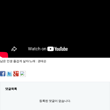
약
국
임
심
중
절
최
신
토
렌
트
사
이
트
남은 인생 즐겁게 살자/노래 : 권태순
순
위
비
아
몰
웹
토
댓글목록
끼
실
시
등록된 댓글이 없습니다.
간
무