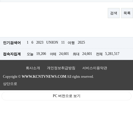
료
채
팅
검색
목록
24
시
간
대
출
밍
1
6
2023
UNION
11
2025
인기검색어
여행
키
넷
19,206
24,601
24,601
5,281,517
접속자집계
오늘
어제
최대
전체
갱
신
통
회사소개
개인정보취급방침
서비스이용약관
영
Copyright ©
WWW.KCNTVNEWS.COM
All rights reserved.
만
남
상단으로
찾
기
PC 버전으로 보기
출
장
안
마
비
아
센
터