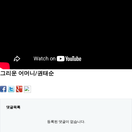
약
국
임
심
중
절
최
신
토
렌
트
사
이
트
그리운 어머니/권태순
순
위
비
아
몰
웹
토
댓글목록
끼
실
시
등록된 댓글이 없습니다.
간
무