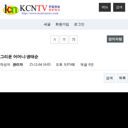
메뉴
검색
새글
회원가입
로그인
장끼자랑
비
아
그리운 어머니/권태순
탑-
시
작성자
관리자
25-12-04 16:05
조회
9,974회
댓글
0건
알
리
스
검색
목록
구
입
미
프
진
후
기
미
프
진