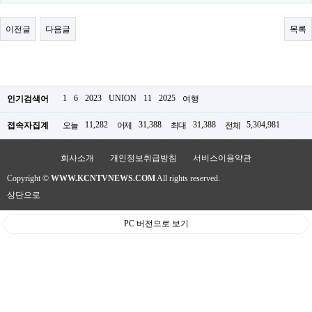
료
채
팅
이전글
다음글
목록
24
시
간
대
출
밍
1
6
2023
UNION
11
2025
인기검색어
여행
키
넷
11,282
31,388
31,388
5,304,981
접속자집계
오늘
어제
최대
전체
갱
신
통
회사소개
개인정보취급방침
서비스이용약관
영
Copyright ©
WWW.KCNTVNEWS.COM
All rights reserved.
만
남
상단으로
찾
기
PC 버전으로 보기
출
장
안
마
비
아
센
터