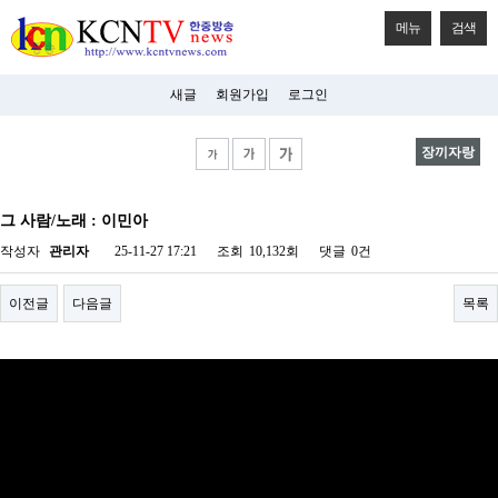
메뉴
검색
새글
회원가입
로그인
장끼자랑
비
아
그 사람/노래 : 이민아
탑-
시
작성자
관리자
25-11-27 17:21
조회
10,132회
댓글
0건
알
리
스
이전글
다음글
목록
구
입
미
프
진
후
기
미
프
진