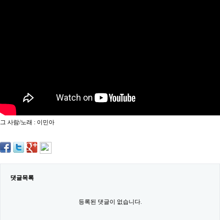
약
국
임
심
중
절
최
신
토
렌
트
사
이
트
그 사람/노래 : 이민아
순
위
비
아
몰
웹
토
댓글목록
끼
실
시
등록된 댓글이 없습니다.
간
무