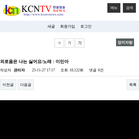
메뉴
검색
새글
회원가입
로그인
장끼자랑
비
아
외로움은 나는 싫어요/노래 : 이민아
탑-
시
작성자
관리자
25-11-27 17:17
조회
10,122회
댓글
0건
알
리
스
이전글
다음글
목록
구
입
미
프
진
후
기
미
프
진