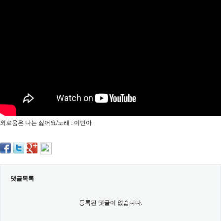
약
국
임
심
중
절
최
신
토
렌
트
사
이
트
외로움은 나는 싫어요/노래 : 이민아
순
위
비
아
몰
웹
토
댓글목록
끼
실
시
등록된 댓글이 없습니다.
간
무