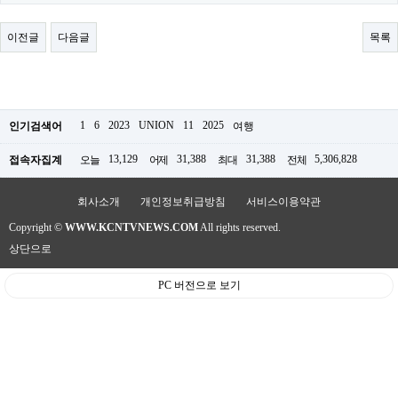
료
채
팅
이전글
다음글
목록
24
시
간
대
출
밍
1
6
2023
UNION
11
2025
인기검색어
여행
키
넷
13,129
31,388
31,388
5,306,828
접속자집계
오늘
어제
최대
전체
갱
신
통
회사소개
개인정보취급방침
서비스이용약관
영
Copyright ©
WWW.KCNTVNEWS.COM
All rights reserved.
만
남
상단으로
찾
기
PC 버전으로 보기
출
장
안
마
비
아
센
터