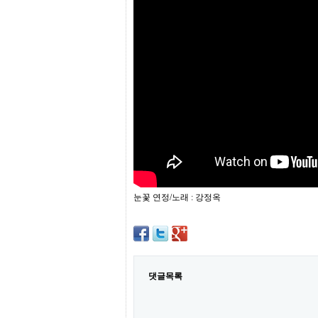
프
진
약
국
임
심
중
절
최
신
토
렌
트
사
이
트
눈꽃 연정/노래 : 강정옥
순
위
비
아
몰
웹
토
댓글목록
끼
실
시