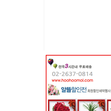
센
터
주
소
야
돔
클
럽
DOMCLUB
코
리
아
건
강
코
리
아
e
뉴
스
비
아
365
비
아
센