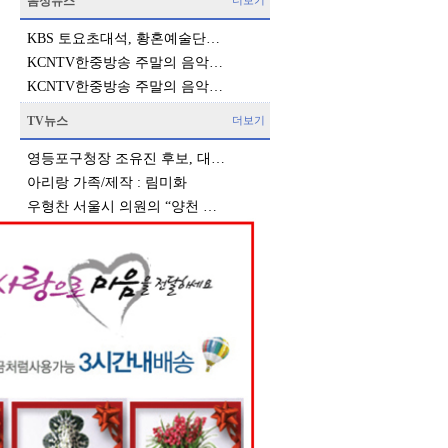
음성뉴스
더보기
KBS 토요초대석, 황혼예술단…
KCNTV한중방송 주말의 음악…
KCNTV한중방송 주말의 음악…
TV뉴스
더보기
영등포구청장 조유진 후보, 대…
아리랑 가족/제작 : 림미화
우형찬 서울시 의원의 “양천 …