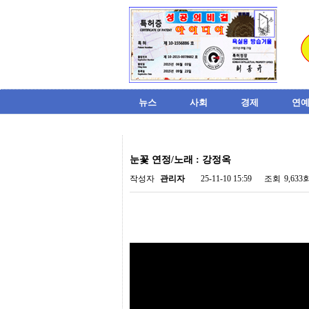
뉴스
사회
경제
연예
비
아
눈꽃 연정/노래 : 강정옥
탑-
시
작성자
관리자
25-11-10 15:59
조회
9,633
알
리
스
구
입
미
프
진
후
기
미