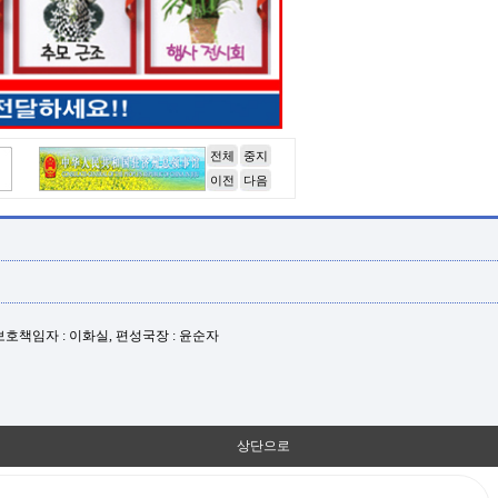
전체
중지
이전
다음
년보호책임자 : 이화실, 편성국장 : 윤순자
상단으로