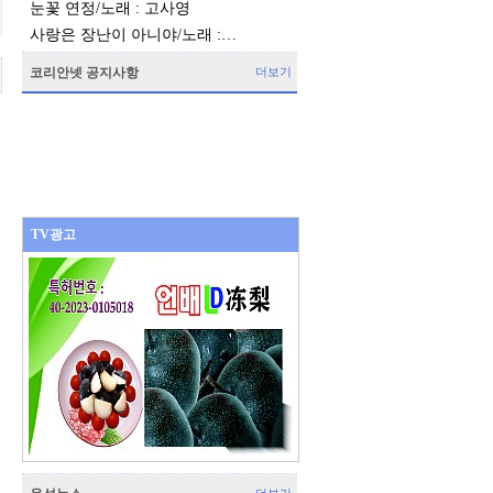
눈꽃 연정/노래 : 고사영
사랑은 장난이 아니야/노래 :…
코리안넷 공지사항
더보기
TV광고