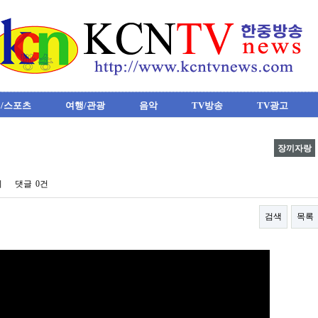
/스포츠
여행/관광
음악
TV방송
TV광고
장끼자랑
회
댓글
0건
검색
목록