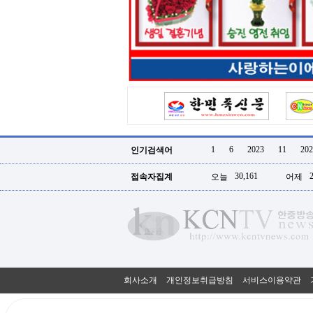
터
강
직
도
올
리
는
법
링
크
114
24
시
1
6
2023
11
202
인기검색어
간
대
30,161
접속자집계
오늘
어제
출
대
출
후
18
모
아
비
아
회사소개
개인정보취급방침
서비스이용약관
탑-
프
릴