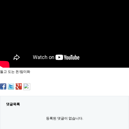
약
국
임
심
중
절
최
신
토
렌
트
사
이
트
돌고 도는 돈/림미화
순
위
비
아
몰
웹
토
댓글목록
끼
실
시
등록된 댓글이 없습니다.
간
무