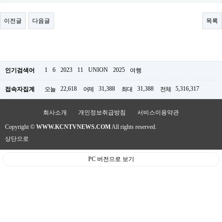
료
채
팅
이전글
다음글
목록
24
시
간
대
출
밍
1
6
2023
11
UNION
2025
인기검색어
여행
키
넷
22,618
31,388
31,388
5,316,317
접속자집계
오늘
어제
최대
전체
갱
신
통
회사소개
개인정보취급방침
서비스이용약관
영
Copyright ©
WWW.KCNTVNEWS.COM
All rights reserved.
만
남
상단으로
찾
기
PC 버전으로 보기
출
장
안
마
비
아
센
터