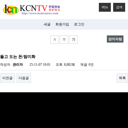
메뉴
검색
새글
회원가입
로그인
장끼자랑
비
아
돌고 도는 돈/림미화
탑-
시
작성자
관리자
25-11-07 10:01
조회
8,882회
댓글
0건
알
리
스
이전글
다음글
목록
구
입
미
프
진
후
기
미
프
진