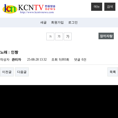
메뉴
검색
새글
회원가입
로그인
장끼자랑
비
아
노래 : 인짱
탑-
시
작성자
관리자
25-08-28 13:32
조회
9,093회
댓글
0건
알
리
스
이전글
다음글
목록
구
입
미
프
진
후
기
미
프
진