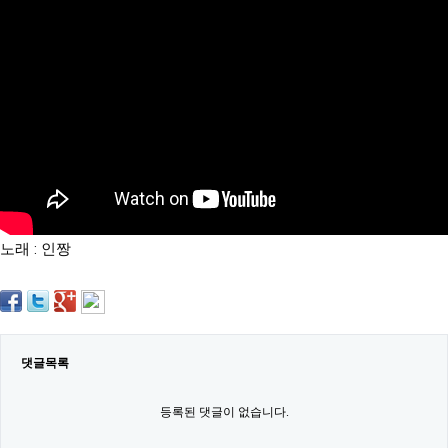
약
국
임
심
중
절
최
신
토
렌
트
사
이
트
노래 : 인짱
순
위
비
아
몰
웹
토
댓글목록
끼
실
시
등록된 댓글이 없습니다.
간
무