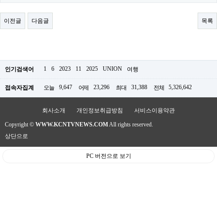
료
채
팅
이전글
다음글
목록
24
시
간
대
출
밍
1
6
2023
11
2025
UNION
인기검색어
여행
키
넷
9,647
23,296
31,388
5,326,642
접속자집계
오늘
어제
최대
전체
갱
신
통
회사소개
개인정보취급방침
서비스이용약관
영
Copyright ©
WWW.KCNTVNEWS.COM
All rights reserved.
만
남
상단으로
찾
기
PC 버전으로 보기
출
장
안
마
비
아
센
터