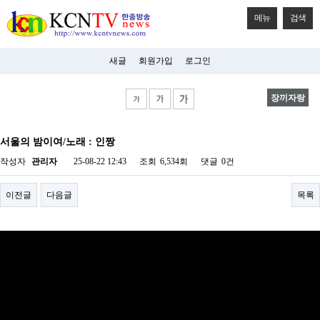
메뉴
검색
새글
회원가입
로그인
장끼자랑
비
아
서울의 밤이여/노래 : 인짱
탑-
시
작성자
관리자
25-08-22 12:43
조회
6,534회
댓글
0건
알
리
스
이전글
다음글
목록
구
입
미
프
진
후
기
미
프
진