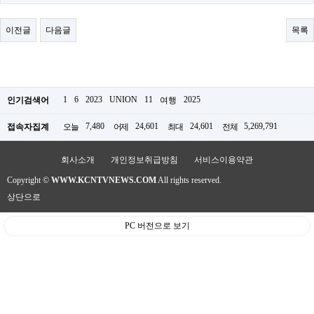
료
채
팅
이전글
다음글
목록
24
시
간
대
출
밍
1
6
2023
UNION
11
2025
인기검색어
여행
키
넷
7,480
24,601
24,601
5,269,791
접속자집계
오늘
어제
최대
전체
갱
신
통
회사소개
개인정보취급방침
서비스이용약관
영
Copyright ©
WWW.KCNTVNEWS.COM
All rights reserved.
만
남
상단으로
찾
기
PC 버전으로 보기
출
장
안
마
비
아
센
터