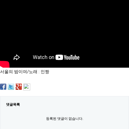
약
국
임
심
중
절
최
신
토
렌
트
사
이
트
서울의 밤이여/노래 : 인짱
순
위
비
아
몰
웹
토
댓글목록
끼
실
시
등록된 댓글이 없습니다.
간
무