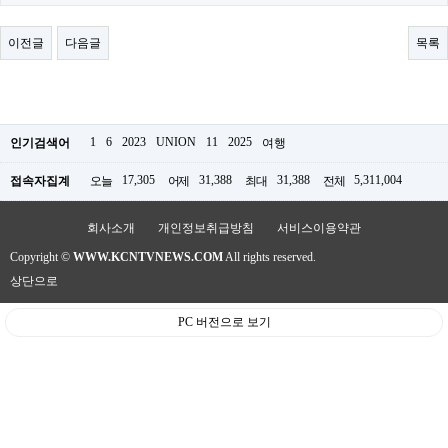
료
채
팅
이전글
다음글
목록
24
시
간
대
출
밍
1
6
2023
UNION
11
2025
인기검색어
여행
키
넷
17,305
31,388
31,388
5,311,004
접속자집계
오늘
어제
최대
전체
갱
신
통
회사소개
개인정보취급방침
서비스이용약관
영
Copyright ©
WWW.KCNTVNEWS.COM
All rights reserved.
만
남
상단으로
찾
기
PC 버전으로 보기
출
장
안
마
비
아
센
터