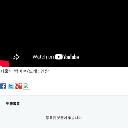
약
국
임
심
중
절
최
신
토
렌
트
사
이
트
서울의 밤이여/노래 : 인짱
순
위
비
아
몰
웹
토
댓글목록
끼
실
시
등록된 댓글이 없습니다.
간
무