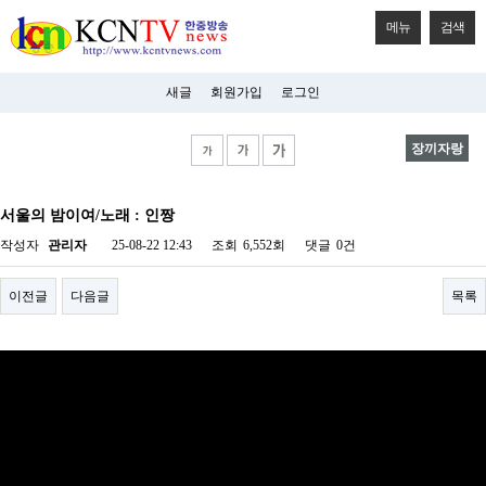
메뉴
검색
새글
회원가입
로그인
장끼자랑
비
아
서울의 밤이여/노래 : 인짱
탑-
시
작성자
관리자
25-08-22 12:43
조회
6,552회
댓글
0건
알
리
스
이전글
다음글
목록
구
입
미
프
진
후
기
미
프
진