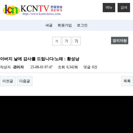
메뉴
검색
새글
회원가입
로그인
장끼자랑
비
아
아버지 날에 감사를 드립니다/노래 : 황성남
탑-
시
작성자
관리자
25-08-01 07:47
조회
6,342회
댓글
0건
알
리
스
이전글
다음글
목록
구
입
미
프
진
후
기
미
프
진