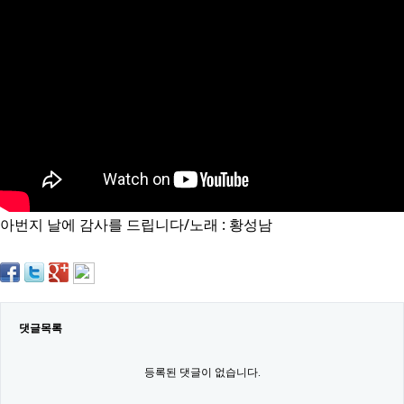
약
국
임
심
중
절
최
신
토
렌
트
사
이
트
아번지 날에 감사를 드립니다/노래 : 황성남
순
위
비
아
몰
웹
토
댓글목록
끼
실
시
등록된 댓글이 없습니다.
간
무