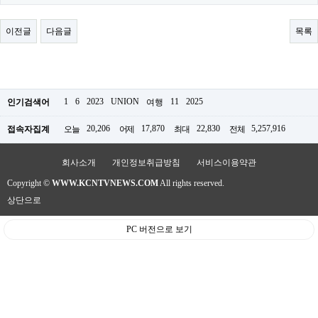
료
채
팅
이전글
다음글
목록
24
시
간
대
출
밍
1
6
2023
UNION
11
2025
인기검색어
여행
키
넷
20,206
17,870
22,830
5,257,916
접속자집계
오늘
어제
최대
전체
갱
신
통
회사소개
개인정보취급방침
서비스이용약관
영
Copyright ©
WWW.KCNTVNEWS.COM
All rights reserved.
만
남
상단으로
찾
기
PC 버전으로 보기
출
장
안
마
비
아
센
터