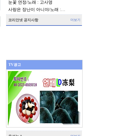
눈꽃 연정/노래 : 고사영
사랑은 장난이 아니야/노래 :…
코리안넷 공지사항
더보기
TV광고