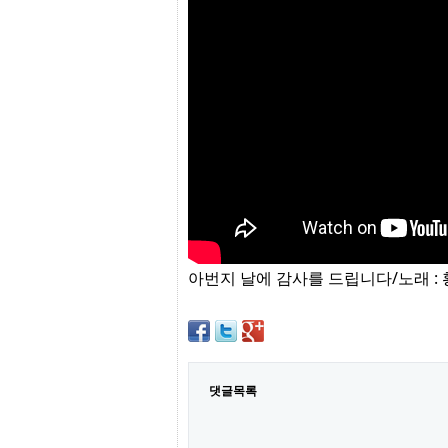
프
진
약
국
임
심
중
절
최
신
토
렌
트
사
이
트
아번지 날에 감사를 드립니다/노래 :
순
위
비
아
몰
웹
토
댓글목록
끼
실
시