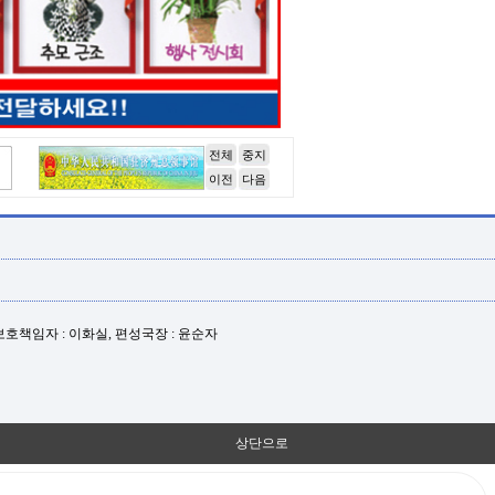
전체
중지
이전
다음
년보호책임자 : 이화실, 편성국장 : 윤순자
상단으로