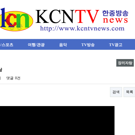
/스포츠
여행/관광
음악
TV방송
TV광고
장끼자랑
남
회
댓글
0건
검색
목록