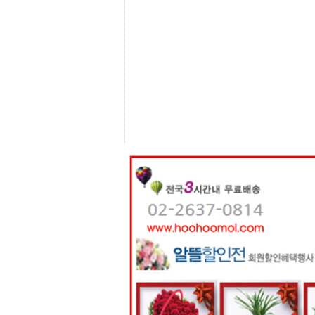
센
터
주
소
야
돔
클
럽
DOMCLUB
코
리
아
건
강
코
리
아
e
뉴
스
비
아
365
비
아
센