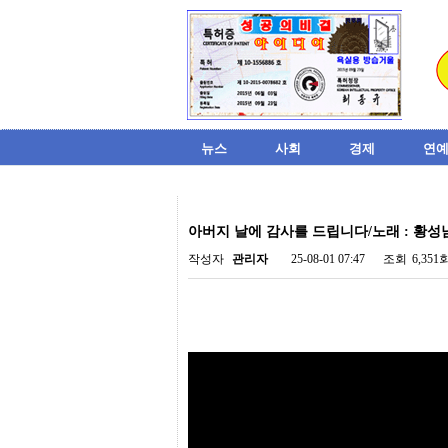
뉴스
사회
경제
연예
비
아
아버지 날에 감사를 드립니다/노래 : 황성
탑-
시
작성자
관리자
25-08-01 07:47
조회
6,351
알
리
스
구
입
미
프
진
후
기
미