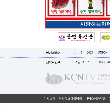
터
강
직
도
올
리
는
법
링
크
114
24
시
1
6
2023
UNION
인기검색어
간
대
6,875
31
접속자집계
오늘
어제
출
대
출
후
18
모
아
비
아
회사소개
개인정보취급방침
서비스이용약관
탑-
프
릴