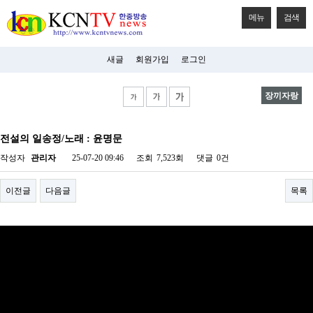
메뉴
검색
새글
회원가입
로그인
장끼자랑
비
아
전설의 일송정/노래 : 윤명문
탑-
시
작성자
관리자
25-07-20 09:46
조회
7,523회
댓글
0건
알
리
스
이전글
다음글
목록
구
입
미
프
진
후
기
미
프
진