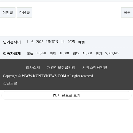
료
채
팅
이전글
다음글
목록
24
시
간
대
출
밍
1
6
2023
UNION
11
2025
인기검색어
여행
키
넷
11,920
31,388
31,388
5,305,619
접속자집계
오늘
어제
최대
전체
갱
신
통
회사소개
개인정보취급방침
서비스이용약관
영
Copyright ©
WWW.KCNTVNEWS.COM
All rights reserved.
만
남
상단으로
찾
기
PC 버전으로 보기
출
장
안
마
비
아
센
터