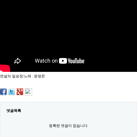
약
국
임
심
중
절
최
신
토
렌
트
사
이
트
전설의 일송정/노래 : 윤명문
순
위
비
아
몰
웹
토
댓글목록
끼
실
시
등록된 댓글이 없습니다.
간
무