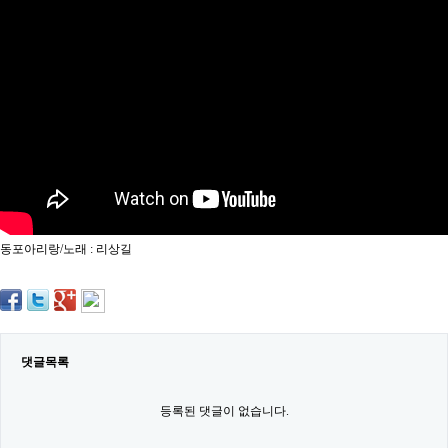
약
국
임
심
중
절
최
신
토
렌
트
사
이
트
동포아리랑/노래 : 리상길
순
위
비
아
몰
웹
토
댓글목록
끼
실
시
등록된 댓글이 없습니다.
간
무