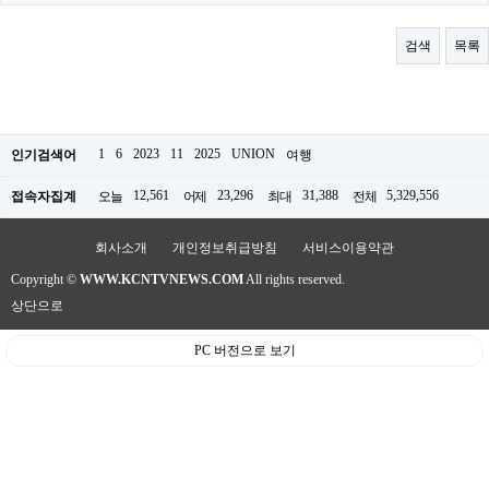
료
채
팅
검색
목록
24
시
간
대
출
밍
1
6
2023
11
2025
UNION
인기검색어
여행
키
넷
12,561
23,296
31,388
5,329,556
접속자집계
오늘
어제
최대
전체
갱
신
통
회사소개
개인정보취급방침
서비스이용약관
영
Copyright ©
WWW.KCNTVNEWS.COM
All rights reserved.
만
남
상단으로
찾
기
PC 버전으로 보기
출
장
안
마
비
아
센
터