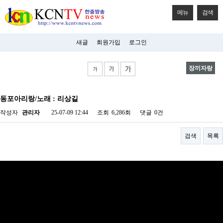
메뉴
검색
새글
회원가입
로그인
장끼자랑
비
아
동포아리랑/노래 : 리상길
탑-
시
작성자
관리자
25-07-09 12:44
조회
6,286회
댓글
0건
알
리
스
검색
목록
구
입
미
프
진
후
기
미
프
진