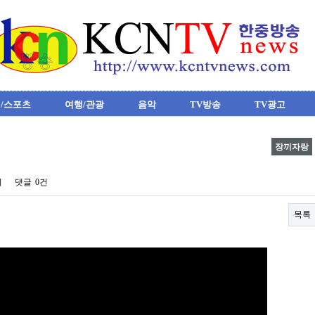
/스포츠
여행/관광
음악
TV방송
TV광고
장끼자랑
회
댓글
0건
목록