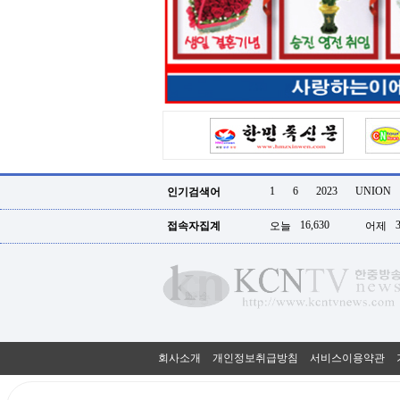
터
강
직
도
올
리
는
법
링
크
114
24
시
1
6
2023
UNION
인기검색어
간
대
16,630
접속자집계
오늘
어제
출
대
출
후
18
모
아
비
아
회사소개
개인정보취급방침
서비스이용약관
탑-
프
릴