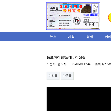
뉴스
사회
경제
연예
비
아
동포아리랑/노래 : 리상길
탑-
시
작성자
관리자
25-07-09 12:44
조회
6,285
알
리
이전글
다음글
스
구
입
미
프
진
후
기
미