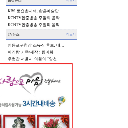
음성뉴스
더보기
KBS 토요초대석, 황혼예술단…
KCNTV한중방송 주말의 음악…
KCNTV한중방송 주말의 음악…
TV뉴스
더보기
영등포구청장 조유진 후보, 대…
아리랑 가족/제작 : 림미화
우형찬 서울시 의원의 “양천 …