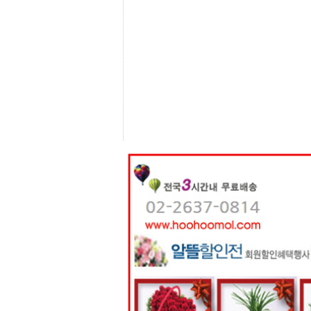
센
터
주
소
야
돔
클
럽
DOMCLUB
코
리
아
건
강
코
리
아
e
뉴
스
비
아
365
비
아
센