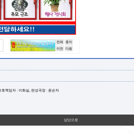
전체
중지
이전
다음
년보호책임자 : 이화실, 편성국장 : 윤순자
상단으로