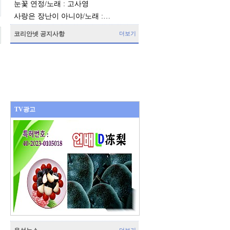
눈꽃 연정/노래 : 고사영
사랑은 장난이 아니야/노래 :…
코리안넷 공지사항
더보기
TV광고