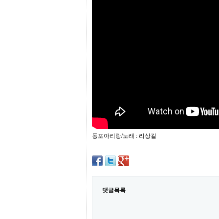
프
진
약
국
임
심
중
절
최
신
토
렌
트
사
이
트
동포아리랑/노래 : 리상길
순
위
비
아
몰
웹
토
댓글목록
끼
실
시