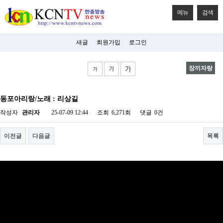
메뉴
검색
새글
회원가입
로그인
장끼자랑
비
아
동포아리랑/노래 : 리상길
탑-
시
작성자
관리자
25-07-09 12:44
조회
6,271회
댓글
0건
알
리
스
이전글
다음글
목록
구
입
미
프
진
후
기
미
프
진