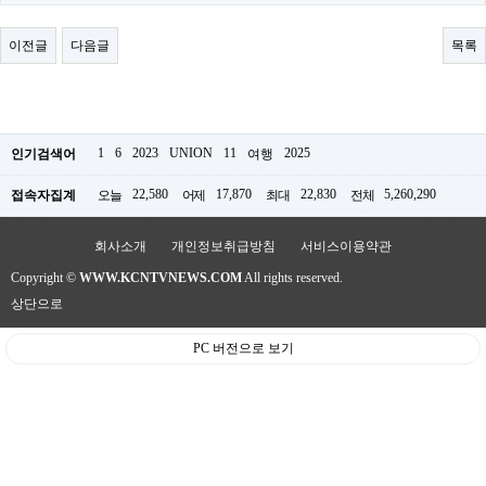
료
채
팅
이전글
다음글
목록
24
시
간
대
출
밍
1
6
2023
UNION
11
2025
인기검색어
여행
키
넷
22,580
17,870
22,830
5,260,290
접속자집계
오늘
어제
최대
전체
갱
신
통
회사소개
개인정보취급방침
서비스이용약관
영
Copyright ©
WWW.KCNTVNEWS.COM
All rights reserved.
만
남
상단으로
찾
기
PC 버전으로 보기
출
장
안
마
비
아
센
터