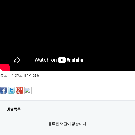
약
국
임
심
중
절
최
신
토
렌
트
사
이
트
동포아리랑/노래 : 리상길
순
위
비
아
몰
웹
토
댓글목록
끼
실
시
등록된 댓글이 없습니다.
간
무