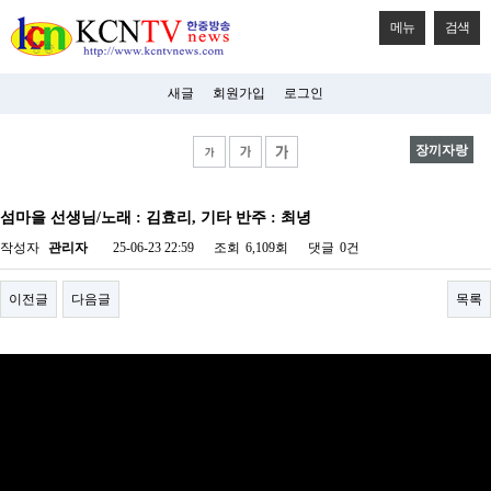
메뉴
검색
새글
회원가입
로그인
장끼자랑
비
아
섬마을 선생님/노래 : 김효리, 기타 반주 : 최녕
탑-
시
작성자
관리자
25-06-23 22:59
조회
6,109회
댓글
0건
알
리
스
이전글
다음글
목록
구
입
미
프
진
후
기
미
프
진