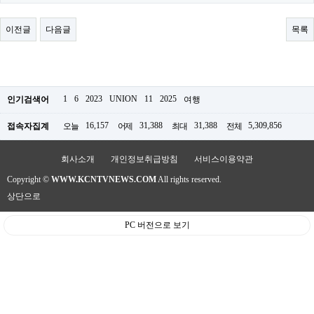
료
채
팅
이전글
다음글
목록
24
시
간
대
출
밍
1
6
2023
UNION
11
2025
인기검색어
여행
키
넷
16,157
31,388
31,388
5,309,856
접속자집계
오늘
어제
최대
전체
갱
신
통
회사소개
개인정보취급방침
서비스이용약관
영
Copyright ©
WWW.KCNTVNEWS.COM
All rights reserved.
만
남
상단으로
찾
기
PC 버전으로 보기
출
장
안
마
비
아
센
터