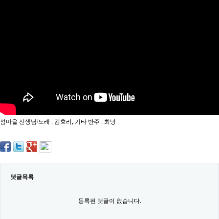
약
국
임
심
중
절
최
신
토
렌
트
사
이
트
섬마을 선생님/노래 : 김효리, 기타 반주 : 최녕
순
위
비
아
몰
웹
토
댓글목록
끼
실
시
등록된 댓글이 없습니다.
간
무