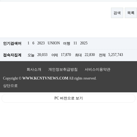
료
채
팅
검색
목록
24
시
간
대
출
밍
1
6
2023
UNION
11
2025
인기검색어
여행
키
넷
20,033
17,870
22,830
5,257,743
접속자집계
오늘
어제
최대
전체
갱
신
통
회사소개
개인정보취급방침
서비스이용약관
영
Copyright ©
WWW.KCNTVNEWS.COM
All rights reserved.
만
남
상단으로
찾
기
PC 버전으로 보기
출
장
안
마
비
아
센
터