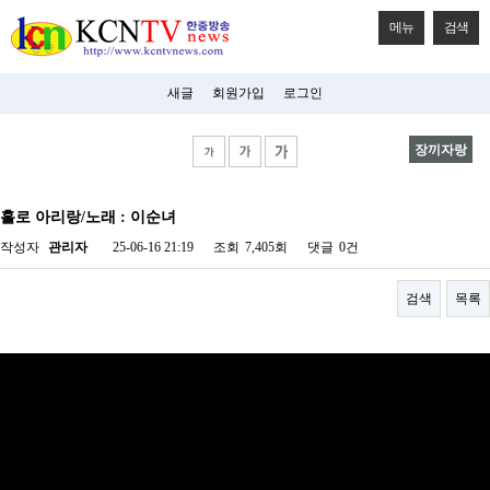
메뉴
검색
새글
회원가입
로그인
장끼자랑
비
아
홀로 아리랑/노래 : 이순녀
탑-
시
작성자
관리자
25-06-16 21:19
조회
7,405회
댓글
0건
알
리
스
검색
목록
구
입
미
프
진
후
기
미
프
진