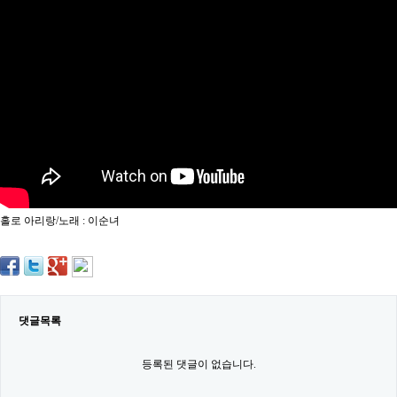
약
국
임
심
중
절
최
신
토
렌
트
사
이
트
홀로 아리랑/노래 : 이순녀
순
위
비
아
몰
웹
토
댓글목록
끼
실
시
등록된 댓글이 없습니다.
간
무