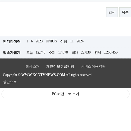
료
채
팅
검색
목록
24
시
간
대
출
밍
1
6
2023
UNION
11
2024
인기검색어
여행
키
넷
12,746
17,870
22,830
5,250,456
접속자집계
오늘
어제
최대
전체
갱
신
통
회사소개
개인정보취급방침
서비스이용약관
영
Copyright ©
WWW.KCNTVNEWS.COM
All rights reserved.
만
남
상단으로
찾
기
PC 버전으로 보기
출
장
안
마
비
아
센
터