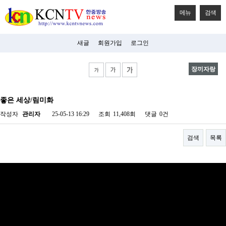
메뉴
검색
새글
회원가입
로그인
장끼자랑
비
아
좋은 세상/림미화
탑-
시
작성자
관리자
25-05-13 16:29
조회
11,408회
댓글
0건
알
리
스
검색
목록
구
입
미
프
진
후
기
미
프
진