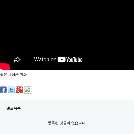
약
국
임
심
중
절
최
신
토
렌
트
사
이
트
좋은 세상/림미화
순
위
비
아
몰
웹
토
댓글목록
끼
실
시
등록된 댓글이 없습니다.
간
무