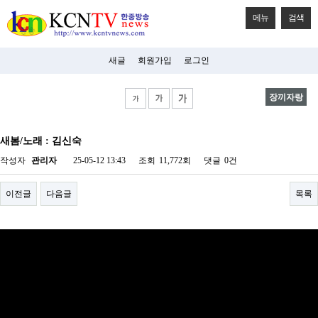
메뉴
검색
새글
회원가입
로그인
장끼자랑
비
아
새봄/노래 : 김신숙
탑-
시
작성자
관리자
25-05-12 13:43
조회
11,772회
댓글
0건
알
리
스
이전글
다음글
목록
구
입
미
프
진
후
기
미
프
진