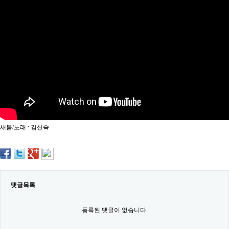
약
국
임
심
중
절
최
신
토
렌
트
사
이
트
새봄/노래 : 김신숙
순
위
비
아
몰
웹
토
댓글목록
끼
실
시
등록된 댓글이 없습니다.
간
무