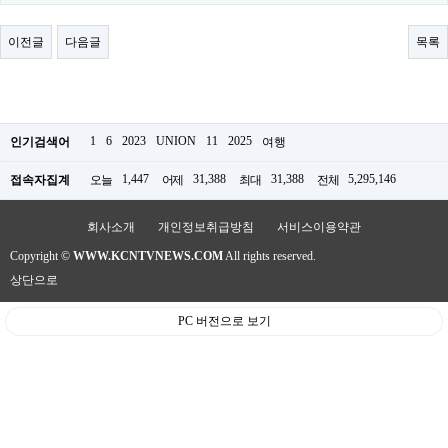
료
채
팅
이전글
다음글
목록
24
시
간
대
출
밍
1
6
2023
UNION
11
2025
인기검색어
여행
키
넷
1,447
31,388
31,388
5,295,146
접속자집계
오늘
어제
최대
전체
갱
신
통
회사소개
개인정보취급방침
서비스이용약관
영
Copyright ©
WWW.KCNTVNEWS.COM
All rights reserved.
만
남
상단으로
찾
기
PC 버전으로 보기
출
장
안
마
비
아
센
터