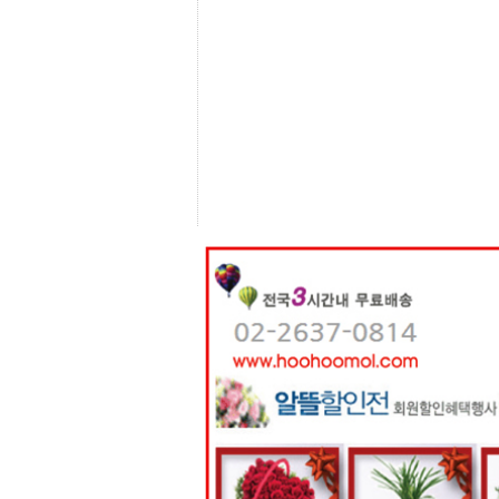
센
터
주
소
야
돔
클
럽
DOMCLUB
코
리
아
건
강
코
리
아
e
뉴
스
비
아
365
비
아
센