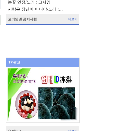
눈꽃 연정/노래 : 고사영
사랑은 장난이 아니야/노래 :…
코리안넷 공지사항
더보기
TV광고