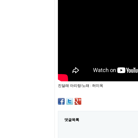
프
진
약
국
임
심
중
절
최
신
토
렌
트
사
이
트
진달래 아리랑/노래 : 허미옥
순
위
비
아
몰
웹
토
댓글목록
끼
실
시