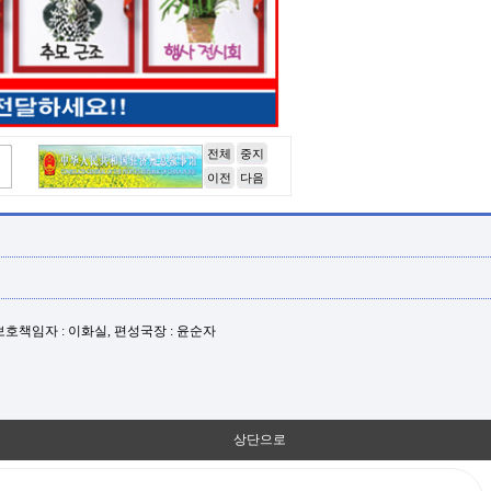
전체
중지
이전
다음
년보호책임자 : 이화실, 편성국장 : 윤순자
상단으로