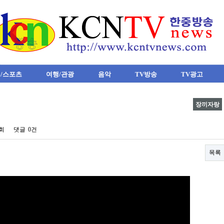
/스포츠
여행/관광
음악
TV방송
TV광고
장끼자랑
3회
댓글
0건
목록