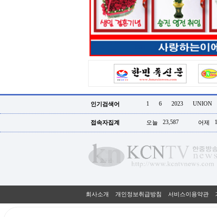
터
강
직
도
올
리
는
법
링
크
114
24
시
1
6
2023
UNION
인기검색어
간
대
23,587
접속자집계
오늘
어제
출
대
출
후
18
모
아
비
아
회사소개
개인정보취급방침
서비스이용약관
탑-
프
릴